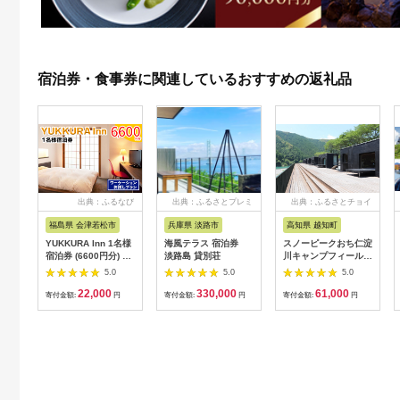
宿泊券・食事券に関連しているおすすめの返礼品
出典：ふるなび
出典：ふるさとプレミ
出典：ふるさとチョイ
アム
ス
福島県 会津若松市
兵庫県 淡路市
高知県 越知町
YUKKURA Inn 1名様
海風テラス 宿泊券
スノーピークおち仁淀
宿泊券 (6600円分) ワ
淡路島 貸別荘
川キャンプフィールド
ーケーションお試しプ
「住箱-jyubako-」ペ
5.0
5.0
5.0
ラン｜東北 福島県 会
ア宿泊チケット
22,000
330,000
61,000
津若松市 東山温泉 旅
寄付金額:
円
寄付金額:
円
寄付金額:
円
行 クーポン 利用券
[0800]