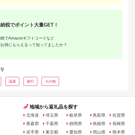
納税でポイント大量GET！
税でAmazonギフトコードなど
がお得にもらえるって知ってましたか？
リ
温泉
旅行
その他
地域から返礼品を探す
北海道
埼玉県
岐阜県
鳥取県
佐賀県
青森県
千葉県
静岡県
島根県
長崎県
岩手県
東京都
愛知県
岡山県
熊本県