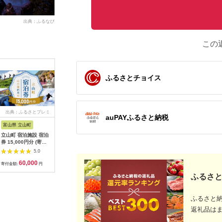
出典：ふるなび
この
ふるさとチョイス
出典：ふるさとプレミ
出典：ふるなび
出典：ふるさとチョイ
出典：ふ
auPAYふるさと納税
アム
ス
富山県 立山町
岐阜県 土岐市
京都 府京都市
石川県 金
立山町 宿泊施設 宿泊
うなぎ横綱 名物 ひつ
【御池クリニック】が
FABRIC 
券 15,000円分 (寄附
まぶし ペア お食事券
んドック PETベーシ
ダーセッ
額 60,000円) 宿泊チ
/ 鰻 ご飯 チケット 旅
ックコース受診チケッ
立て券 95
5.0
5.0
5.0
ケット 宿泊 宿 山小屋
行 お出かけ うなぎ 食
ト
石川 金沢
60,000
28,000
320,000
3
山荘 ホテル 旅 旅行
事 ランチ ディナー ペ
加賀 百万
寄付金額:
円
寄付金額:
円
寄付金額:
円
寄付金額:
観光 レジャー チケッ
ア 夫婦 カップル 送料
復興 北陸
ふるさと
ト 登山 トレッキング
無料[MFA002]
アルペンルート 山岳
観光 立山観光 立山黒
ふるさと
部観光 F6T-778
返礼品は