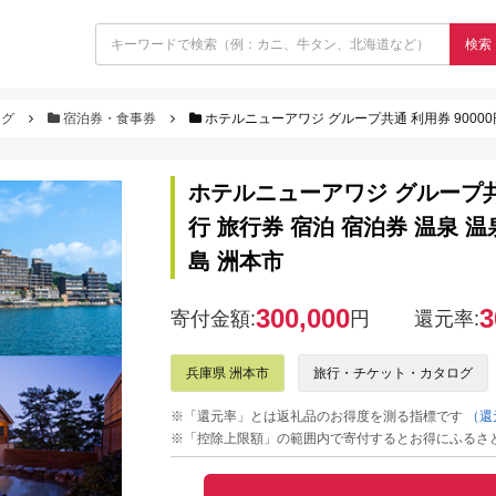
検索
ログ
宿泊券・食事券
ホテルニューアワジ グループ共通 利用券 90000円分 洲本温泉 
ホテルニューアワジ グループ共通
行 旅行券 宿泊 宿泊券 温泉 
島 洲本市
300,000
3
寄付金額:
円
還元率:
兵庫県 洲本市
旅行・チケット・カタログ
※「還元率」とは返礼品のお得度を測る指標です
（還
※「控除上限額」の範囲内で寄付するとお得にふるさ