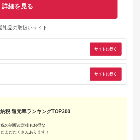
詳細を見る
返礼品の取扱いサイト
サイトに行く
るさとチョイ
出典：ふるなび
出典：ふるさとチョイ
出典：ふるさとパレ
サイトに行く
ス
ス
沢市
栃木県 那須町
群馬県 長野原町
東京都新宿区
TOKYO オー
四季の宿 こよみ 宿泊
北軽井沢・八ッ場ダム
テジョンデお食事券
トアップお仕
利用券 30,000円｜宿
周辺ほか町内各所で利
(3,000円分)
,000円相当
泊 旅行 チケット 宿泊
用可能な長野原町ふる
5.0
5.0
5.0
5.0
 加賀百万石
券 旅行券 観光 国内旅
さと感謝券（3,000円
17,000
100,000
10,000
10,000
石 北陸 北陸
行 那須 栃木県 那須町
分）
円
寄付金額:
円
寄付金額:
円
寄付金額:
円
支援
〔G-27〕
納税 還元率ランキングTOP300
納税の制度改定後もお得な
まだまだたくさんあります！