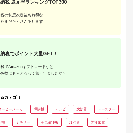
納税 還元率ランキングTOP300
しゃれ かわ
たま市 埼玉県
ロ 電化製品
器具 暖房 冬
納税の制度改定後もお得な
まだまだたくさんあります！
納税でポイント大量GET！
でこだわ
税でAmazonギフトコードなど
すすめラ
がお得にもらえるって知ってましたか？
るカテゴリ
コーヒーメーカ
掃除機
テレビ
炊飯器
トースター
き機
ミキサー
空気清浄機
加湿器
美容家電