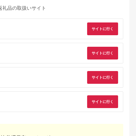
返礼品の取扱いサイト
サイトに行く
サイトに行く
サイトに行く
るさとプレミ
出典：楽天ふるさと納
出典：楽天ふるさと納
出典：楽天ふるさと
アム
税
税
サイトに行く
西市
愛知県 名古屋市
埼玉県 さいたま市
埼玉県 さいたま市
定特別寄附
【ふるさと納税】トヨ
【ふるさと納税】
【ふるさと納税】イ
週間以内に
トミ「反射形石油スト
Bestore PTCセラミ
タニ カセットガスス
ラジン グ
ーブ RC-S2824(W:ホ
ックヒーター＜ホワイ
トーブ ポータブル
4.5
4.0
2.0
ワイト)」
ト・ブラックから選択
『マイ暖』 CB-CGS-
9,000
70,000
30,000
51,000
 CAH-
＞ | 送料無料 ギフ
PTB
円
寄付金額:
円
寄付金額:
円
寄付金額:
円
laddin スト
ト プレゼント ソウシ
ヒーター ヒ
ア商事株式会社 さい