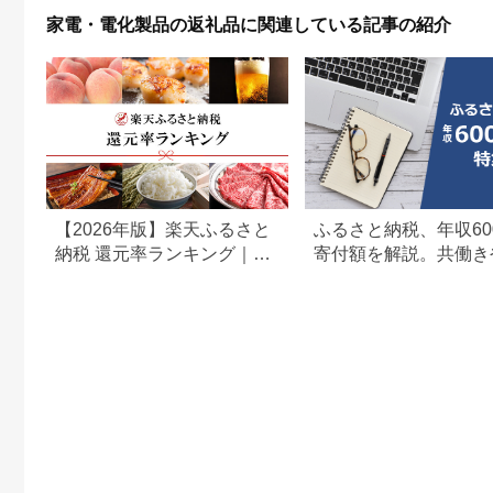
北海道 送料無料
電 灯油 ストーブ おし
家電・電化製品の返礼品に関連している記事の紹介
ゃれ【090S005】
【2026年版】楽天ふるさと
ふるさと納税、年収60
納税 還元率ランキング｜高
寄付額を解説。共働き
還元率返礼品をジャンル別
どもがいる場合も
に比較