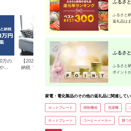
ふるさと
インナー 通勤 在宅 防
房機 暖房機器 暖房器
ーター お
寒 膝掛け ブランケッ
具 乾燥しづらい暖房
いい レト
ト カイロ ガジェット
家電 電気ヒーター
家電 暖房
充電 持ち運び ふるさ
【277S001】
物家電
ふるさと
と [2200]
返礼品は
ふるさと
0万の
【2026年最新版】ふるさと
楽天ふるさと納税
ふるさと納
や子
納税「食べ物以外」返礼品
りの家電探し。お
ポイント
の還元率ランキング！
ンキングまとめ
家電・電化製品のその他の返礼品に関連してい
ホットプレート
掃除機他
洗濯機
ホットプレート
コーヒーメーカー
餅つ