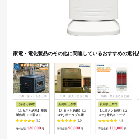
家電・電化製品のその他に関連しているおすすめの返礼
出典：楽天ふるさと納
出典：楽天ふるさと納
出典：楽天ふるさと納
税
税
税
北海道 小樽市
新潟県 三条市
新潟県 三条市
【ふるさと納税】新保
【ふるさと納税】[コ
【ふるさと納税】[コ
製作所 ミニ薪ストー
ロナ] ポータブル電源
ロナ] 電気ストーブ コ
ブ3面窓付”チョッパ
対応石油ファンヒータ
アヒート 1150W ホワ
5.0
5.0
4.8
ー”煙突上出し | スト
ー FH-CP25Y(G) 小型
イト CH-12RB(W) 家
120,000
90,000
111,000
ーブ 薪ストーブ アウ
石油ストーブ キャン
電 暖房機 暖房器具 ヒ
寄付金額:
円
寄付金額:
円
寄付金額:
円
トドア キャンプ 屋内
プ アウトドア 暖房器
ーター 遠赤外線
屋外 調理可能 小樽市
具 暖房機器 暖房機 家
【081P002】