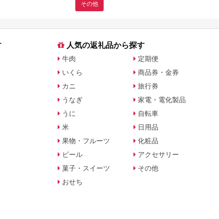
その他
す
人気の返礼品から探す
牛肉
定期便
いくら
商品券・金券
カニ
旅行券
うなぎ
家電・電化製品
うに
自転車
米
日用品
果物・フルーツ
化粧品
ビール
アクセサリー
菓子・スイーツ
その他
おせち