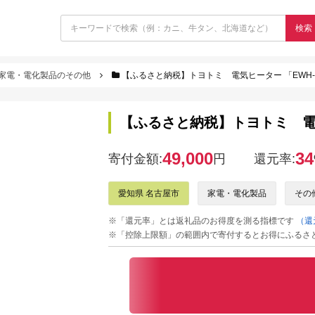
検索
家電・電化製品のその他
【ふるさと納税】トヨトミ 電気ヒーター 「EWH-C
【ふるさと納税】トヨトミ 電気ヒ
49,000
34
寄付金額:
円
還元率:
愛知県 名古屋市
家電・電化製品
その
※「還元率」とは返礼品のお得度を測る指標です
（還
※「控除上限額」の範囲内で寄付するとお得にふるさ