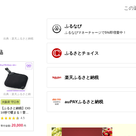
この
ふるなび
ふるなびマネーチャージで5%即増量中！
出典：楽天ふるさと納税
品
ふるさとチョイス
楽天ふるさと納税
出典：楽天ふるさと納
出典：楽天ふるさと納
出典：楽天ふるさと納
出典：ふ
税
税
税
auPAYふるさと納税
大阪府 守口市
新潟県 三条市
新潟県 三条市
兵庫県 加
【ふるさと納税】CIO
【ふるさと納税】[コ
【ふるさと納税】[コ
【期間限
10秒で暖まる！普段
ロナ] 石油ストーブ
ロナ] オイルレスヒー
額】2～3
着に簡単取り付け可能
（反射型） 8〜10畳
ター ノイルヒート
お届け！ ア
4.5
4.5
4.5
な電熱ヒーター
用 SX-EA28Y(W) 暖
10〜13畳 シャンパン
リーン 緑 電気ストー
20,000
70,000
300,000
2
WEARHACK02 ｜洗
房機 暖房器具 灯油 ス
ブラウン 1500W
ブ トリカゴ
寄付金額:
円
寄付金額:
円
寄付金額:
円
寄付金額:
える 温度調節 タイマ
トーブ おしゃれ
DHS-1525(TC) オイル
G42GD A
ー機能付き アウター
【054P003】
レスヒーター 電気暖
ーブ 電気