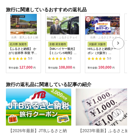
旅行に関連しているおすすめの返礼品
出典：楽天ふるさと納
出典：ふるさとチョイ
出典：ふるさとチョイ
出
税
ス
ス
石川県 加賀市
京都 府京都市
大阪府 大阪市
兵
【ふるさと納税】 か
【MKハイヤー観光】
HISふるさと納税クー
【ふ
がり吉祥亭 和室 平日
【ミニバン5時間】ド
ポン（大阪市）
効期
限定 ペア宿泊券 1泊2
ライバーとめぐるとっ
30,000円分_OS039-
も使
5.0
5.0
5.0
食付 2名 ペア 食事付
ておきの京都観光（3
0001-07
60
温泉 宿泊券 旅行 トラ
／21-6／20・10／1-
券 
127,000
108,000
100,000
寄付金額:
円
寄付金額:
円
寄付金額:
円
寄付
ベル 宿泊 宿泊施設 宿
11／30）
旅行
レジャー F6P-0991
カニ
行 
宿 
旅行の返礼品に関連している記事の紹介
ン 
行 
プレ
日 2
【2026年最新】JTBふるさと納
【2023年最新】ふるさと納