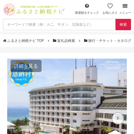
限度額をチェック
お気に入り
メニュー
検索
ふるさと納税ナビ TOP
返礼品検索
旅行・チケット・カタログ
詳細を見る