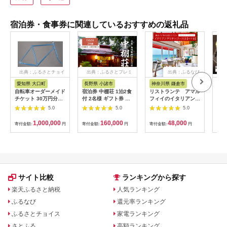
宿泊券・食事券に関連しているおすすめの返礼品
出典：ふるさとチョイ
出典：ふるさとプレミ
出典：ふるなび
ス
アム
愛知県 大口町
長野県 小諸市
神奈川県 鎌倉市
京
自転車オーダーメイド
宿泊券 中棚荘 1泊2食
リストランテ アマル
専門
チケット 30万円分
付 2名様 ギフト券 チ
フィイのイタリアンデ
菜と
【1360365】
ケット 券 宿泊 旅行
ィナーコースA ペア
池】
5.0
5.0
5.0
温泉 食事
券
鳥コ
064
1,000,000
160,000
48,000
寄付金額:
円
寄付金額:
円
寄付金額:
円
寄付
サイト比較
ランキングから探す
楽天ふるさと納税
人気ランキング
ふるなび
還元率ランキング
ふるさとチョイス
家電ランキング
さとふる
高額ランキング