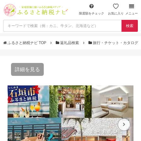
限度額をチェック
お気に入り
メニュー
検索
ふるさと納税ナビ TOP
返礼品検索
旅行・チケット・カタログ
詳細を見る