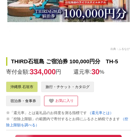
出典：ふるなび
THIRD石垣島 ご宿泊券 100,000円分 TH-5
334,000
30
寄付金額:
円
還元率:
%
沖縄県 石垣市
旅行・チケット・カタログ
お気に入り
宿泊券・食事券
※「還元率」とは返礼品のお得度を測る指標です
（還元率とは）
※「控除上限額」の範囲内で寄付するとお得にふるさと納税できます
（控
除上限額を調べる）