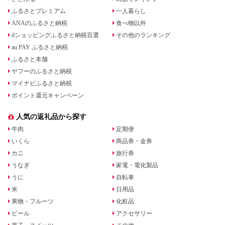
ふるさとプレミアム
一人暮らし
ANAのふるさと納税
食べ物以外
dショッピングふるさと納税百選
その他のランキング
au PAY ふるさと納税
ふるさと本舗
ヤフーのふるさと納税
マイナビふるさと納税
ポイント還元キャンペーン
人気の返礼品から探す
牛肉
定期便
いくら
商品券・金券
カニ
旅行券
うなぎ
家電・電化製品
うに
自転車
米
日用品
果物・フルーツ
化粧品
ビール
アクセサリー