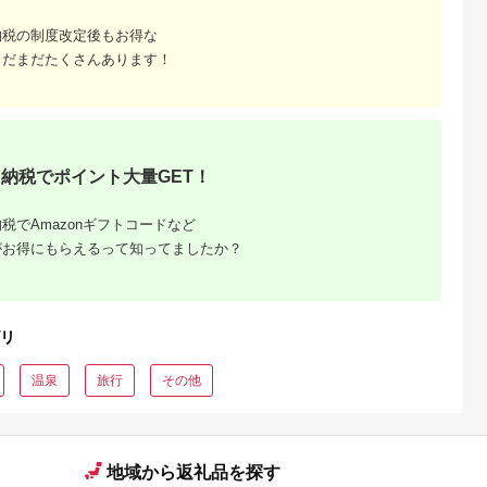
シオ スリク
ーブランド
納税の制度改定後もお得な
購入補助券
ドライバー
まだまだたくさんあります！
ェイウッド
ド ウエッ
デル
納税でポイント大量GET！
税でAmazonギフトコードなど
がお得にもらえるって知ってましたか？
リ
温泉
旅行
その他
地域から返礼品を探す