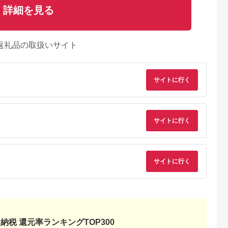
詳細を見る
返礼品の取扱いサイト
サイトに行く
サイトに行く
サイトに行く
るさとチョイ
出典：ふるさとチョイ
出典：ふるさとプレミ
出典：ふるさとチョ
ス
ス
アム
城市
群馬県 長野原町
秋田県 にかほ市
静岡県 島田市
付】ゴルフク
北軽井沢・八ッ場ダム
全日 さんねむ温泉 ペ
[№5695-0585]島田
補助券
周辺ほか町内各所で利
ア宿泊券[2名:1泊朝食
総合スポーツセンタ
_GI-
用可能な長野原町ふる
付・スタンダードツイ
利用回数券12枚綴り
5.0
5.0
5.0
5.0
都城市) ゴルフ
さと感謝券（3,000円
ン] 旅行券 チケット
（プールorトレーニ
納税 還元率ランキングTOP300
,000,000
10,000
51,000
14,000
ブ ダンロ
分）
グ室)
円
寄付金額:
円
寄付金額:
円
寄付金額:
円