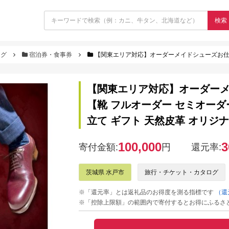
検索
ログ
宿泊券・食事券
【関東エリア対応】オーダーメイドシューズお仕立券（補助券）3万円分【靴 フルオーダー 
【関東エリア対応】オーダーメ
【靴 フルオーダー セミオーダー
立て ギフト 天然皮革 オリジナ
100,000
3
寄付金額:
円
還元率:
茨城県 水戸市
旅行・チケット・カタログ
※「還元率」とは返礼品のお得度を測る指標です
（還
※「控除上限額」の範囲内で寄付するとお得にふるさ