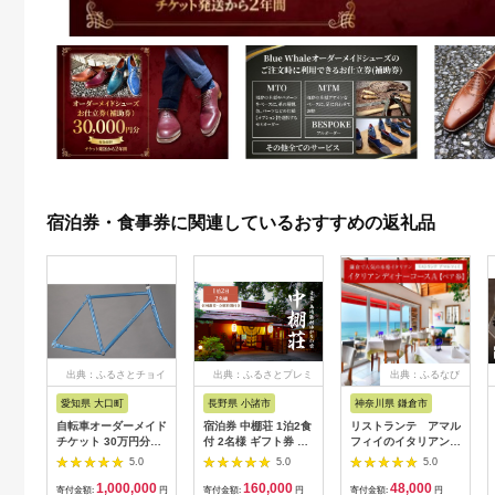
宿泊券・食事券に関連しているおすすめの返礼品
出典：ふるさとチョイ
出典：ふるさとプレミ
出典：ふるなび
ス
アム
愛知県 大口町
長野県 小諸市
神奈川県 鎌倉市
自転車オーダーメイド
宿泊券 中棚荘 1泊2食
リストランテ アマル
チケット 30万円分
付 2名様 ギフト券 チ
フィイのイタリアンデ
【1360365】
ケット 券 宿泊 旅行
ィナーコースA ペア
5.0
5.0
5.0
温泉 食事
券
1,000,000
160,000
48,000
寄付金額:
円
寄付金額:
円
寄付金額:
円