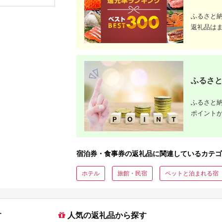
ップ ゼク
ソン クリ
ふるさと
チケット 
アイアン 
返礼品は
フェアウ
ハイブリッ
ジ 最新モ
ふるさと
ふるさと納
ポイント
宿泊券・食事券の返礼品に関連しているカテゴ
ホテル
旅館・民宿
ペットと泊まれる宿
す
人気の返礼品から探す