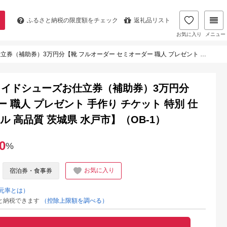
ふるさと納税の
限度額をチェック
返礼品リスト
お気に入り
メニュー
セミオーダー 職人 プレゼント 手作り チケット 特別 仕立て ギフト 天然皮革 オリジナル 高品質 茨城県 水戸市】（OB-1）
イドシューズお仕立券（補助券）3万円分
 職人 プレゼント 手作り チケット 特別 仕
ル 高品質 茨城県 水戸市】（OB-1）
0
%
お気に入り
宿泊券・食事券
元率とは）
と納税できます
（控除上限額を調べる）