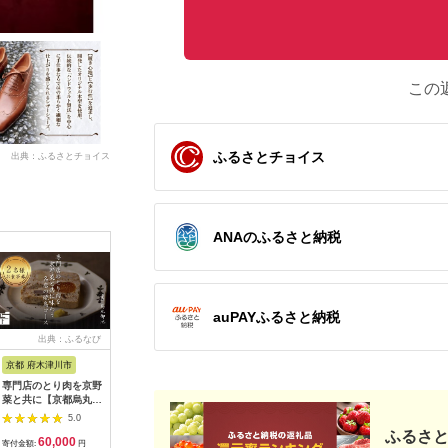
この
ふるさとチョイス
出典：ふるさとチョイス
ANAのふるさと納税
auPAYふるさと納税
出典：ふるなび
出典：ふるなび
出典：ふるなび
出典：ふ
京都 府木津川市
長崎県
埼玉県 飯能市
宮崎県 都
専門店のとり肉を京野
界 雲仙 ふるさと納
【BlueTarp】ランチ
【先行受
菜と共に【京都烏丸御
税宿泊ギフト券
お食事券(ペア) チケッ
ラブ購入
池】で味わう2名様焼
（15,000円）【星野
ト HNNC001
300,000円
5.0
5.0
5.0
鳥コースお食事券
リゾート】
C701_(
ふるさと
60,000
50,000
14,000
1
064-15
ゴルフクラ
寄付金額:
円
寄付金額:
円
寄付金額:
円
寄付金額: