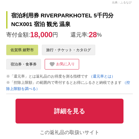
出典：ふるなび
宿泊利用券 RIVERPARKHOTEL 5千円分
NCX001 宿泊 観光 温泉
18,000
28
寄付金額:
円
還元率:
%
佐賀県 嬉野市
旅行・チケット・カタログ
お気に入り
宿泊券・食事券
※「還元率」とは返礼品のお得度を測る指標です
（還元率とは）
※「控除上限額」の範囲内で寄付するとお得にふるさと納税できます
（控
除上限額を調べる）
詳細を見る
この返礼品の取扱いサイト