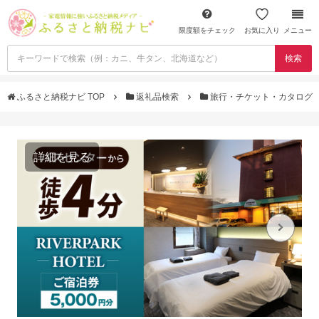
限度額をチェック
お気に入り
メニュー
検索
ふるさと納税ナビ TOP
返礼品検索
旅行・チケット・カタログ
詳細を見る