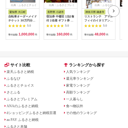
出典：ふるさとチョイ
出典：ふるさとプレミ
出典：ふるなび
ス
アム
愛知県 大口町
長野県 小諸市
神奈川県 鎌倉市
京
自転車オーダーメイド
宿泊券 中棚荘 1泊2食
リストランテ アマル
専門
チケット 30万円分
付 2名様 ギフト券 チ
フィイのイタリアンデ
菜と
【1360365】
ケット 券 宿泊 旅行
ィナーコースA ペア
池】
5.0
5.0
5.0
温泉 食事
券
鳥コ
064
1,000,000
160,000
48,000
寄付金額:
円
寄付金額:
円
寄付金額:
円
寄付
サイト比較
ランキングから探す
楽天ふるさと納税
人気ランキング
ふるなび
還元率ランキング
ふるさとチョイス
家電ランキング
さとふる
高額ランキング
ふるさとプレミアム
一人暮らし
ANAのふるさと納税
食べ物以外
dショッピングふるさと納税百選
その他のランキング
au PAY ふるさと納税
ふるさと本舗