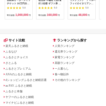
自転車オーダーメイド
宿泊券 中棚荘 1泊2食
リストランテ アマル
専門
チケット 30万円分
付 2名様 ギフト券 チ
フィイのイタリアンデ
菜と
【1360365】
ケット 券 宿泊 旅行
ィナーコースA ペア
池】
5.0
5.0
5.0
温泉 食事
券
鳥コ
064
1,000,000
160,000
48,000
寄付金額:
円
寄付金額:
円
寄付金額:
円
寄付
サイト比較
ランキングから探す
楽天ふるさと納税
人気ランキング
ふるなび
還元率ランキング
ふるさとチョイス
家電ランキング
さとふる
高額ランキング
ふるさとプレミアム
一人暮らし
ANAのふるさと納税
食べ物以外
dショッピングふるさと納税百選
その他のランキング
au PAY ふるさと納税
ふるさと本舗
ヤフーのふるさと納税
マイナビふるさと納税