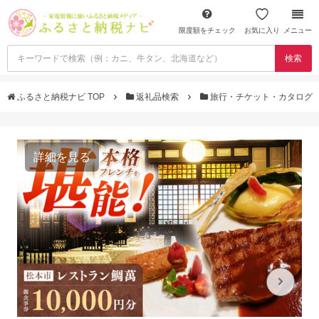
限度額をチェック
お気に入り
メニュー
検索
ふるさと納税ナビ TOP
返礼品検索
旅行・チケット・カタログ
詳細を見る