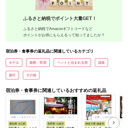
ふるさと納税でポイント大量GET！
ふるさと納税でAmazonギフトコードなど
ポイントがお得にもらえるって知ってましたか？
宿泊券・食事券の返礼品に関連しているカテゴリ
ホテル
旅館・民宿
ペットと泊まれる宿
温泉
旅行
その他
宿泊券・食事券に関連しているおすすめの返礼品
出典：ふるさとチョイ
出典：ふるさとプレミ
出典：ふるなび
ス
アム
愛知県 大口町
長野県 小諸市
神奈川県 鎌倉市
京