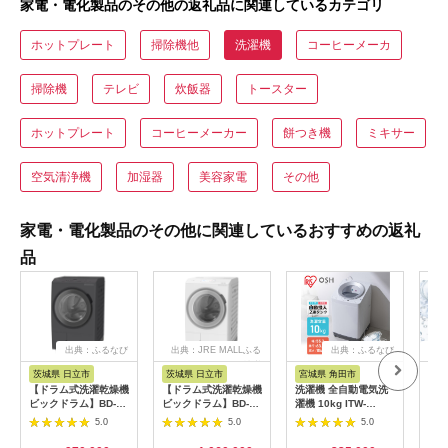
家電・電化製品のその他の返礼品に関連しているカテゴリ
ホットプレート
掃除機他
洗濯機
コーヒーメーカ
掃除機
テレビ
炊飯器
トースター
ホットプレート
コーヒーメーカー
餅つき機
ミキサー
空気清浄機
加湿器
美容家電
その他
家電・電化製品のその他に関連しているおすすめの返礼
品
出典：ふるなび
出典：JRE MALLふる
出典：ふるなび
出
さと納税
茨城県 日立市
茨城県 日立市
宮城県 角田市
京
【ドラム式洗濯乾燥機
【ドラム式洗濯乾燥機
洗濯機 全自動電気洗
【A
ビックドラム】BD-
ビックドラム】BD-
濯機 10kg ITW-
機 
SX130M L(H) 【 洗濯
STX130M L(W)【沖縄
100A03-W ホワイト
洗浄
5.0
5.0
5.0
機 HITACHI 日立 家電
県、離島への配送不
能搭載
茨城県 日立市 】
可】 【 洗濯機
VP