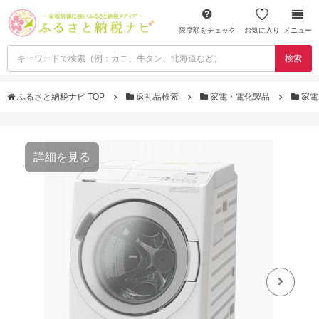
限度額をチェック
お気に入り
メニュー
検索
ふるさと納税ナビ TOP
返礼品検索
家電・電化製品
家電
詳細を見る