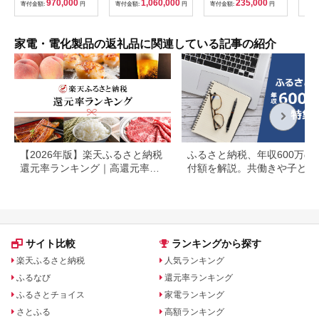
970,000
1,060,000
235,000
寄付金額:
円
寄付金額:
円
寄付金額:
円
寄付
HITACHI 日立 家電 茨
洗濯
城県 日立市 】
気 
自動
寄せ
家電・電化製品の返礼品に関連している記事の紹介
るさ
【2026年版】楽天ふるさと納税
ふるさと納税、年収600万の
還元率ランキング｜高還元率返
付額を解説。共働きや子ども
礼品をジャンル別に比較
いる場合も
サイト比較
ランキングから探す
楽天ふるさと納税
人気ランキング
ふるなび
還元率ランキング
ふるさとチョイス
家電ランキング
さとふる
高額ランキング