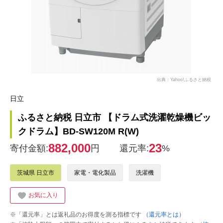
出典：Yahoo!ふるさと納税
日立
ふるさと納税 日立市 【ドラム式洗濯乾燥機ビッ
クドラム】BD-SW120M R(W)
882,000
23
寄付金額:
円
還元率:
%
茨城県 日立市
家電・電化製品
洗濯機
お気に入り
※「還元率」とは返礼品のお得度を測る指標です
（還元率とは）