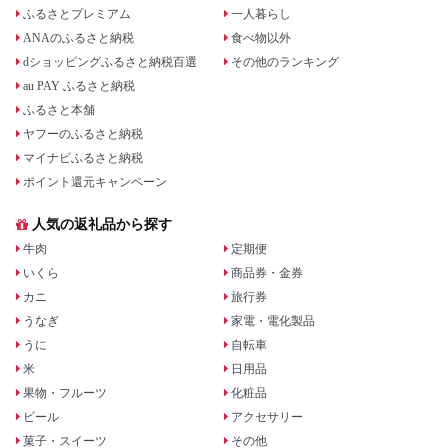
ふるさとプレミアム
一人暮らし
ANAのふるさと納税
食べ物以外
dショッピングふるさと納税百選
その他のランキング
au PAY ふるさと納税
ふるさと本舗
ヤフーのふるさと納税
マイナビふるさと納税
ポイント還元キャンペーン
人気の返礼品から探す
牛肉
定期便
いくら
商品券・金券
カニ
旅行券
うなぎ
家電・電化製品
うに
自転車
米
日用品
果物・フルーツ
化粧品
ビール
アクセサリー
菓子・スイーツ
その他