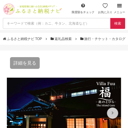
限度額をチェック
お気に入り
メニュー
検索
ふるさと納税ナビ TOP
返礼品検索
旅行・チケット・カタログ
詳細を見る