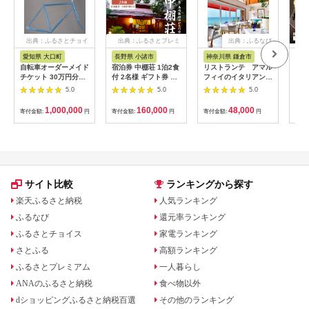
出典：ふるさとチョイ
出典：ふるさとプレミ
出典：ふるなび
ス
アム
愛知県 大口町
長野県 小諸市
神奈川県 鎌倉市
京
自転車オーダーメイド
宿泊券 中棚荘 1泊2食
リストランテ アマル
専門
チケット 30万円分
付 2名様 ギフト券 チ
フィイのイタリアンデ
菜と
【1360365】
ケット 券 宿泊 旅行
ィナーコースA ペア
池】
5.0
5.0
5.0
温泉 食事
券
鳥コ
064
1,000,000
160,000
48,000
寄付金額:
円
寄付金額:
円
寄付金額:
円
寄付
サイト比較
ランキングから探す
楽天ふるさと納税
人気ランキング
ふるなび
還元率ランキング
ふるさとチョイス
家電ランキング
さとふる
高額ランキング
ふるさとプレミアム
一人暮らし
ANAのふるさと納税
食べ物以外
dショッピングふるさと納税百選
その他のランキング