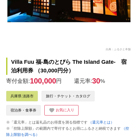
出典：ふるさと本舗
Villa Fuu 福-島のとびら The Island Gate- 宿
泊利用券 （30,000円分）
100,000
30
寄付金額:
円
還元率:
%
兵庫県 淡路市
旅行・チケット・カタログ
お気に入り
宿泊券・食事券
※「還元率」とは返礼品のお得度を測る指標です
（還元率とは）
※「控除上限額」の範囲内で寄付するとお得にふるさと納税できます
（控
除上限額を調べる）