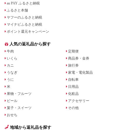
au PAY ふるさと納税
ふるさと本舗
ヤフーのふるさと納税
マイナビふるさと納税
ポイント還元キャンペーン
人気の返礼品から探す
牛肉
定期便
いくら
商品券・金券
カニ
旅行券
うなぎ
家電・電化製品
うに
自転車
米
日用品
果物・フルーツ
化粧品
ビール
アクセサリー
菓子・スイーツ
その他
おせち
地域から返礼品を探す