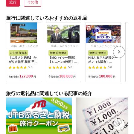
旅行
その他
旅行に関連しているおすすめの返礼品
出典：楽天ふるさと納
出典：ふるさとチョイ
出典：ふるさとチョイ
出
税
ス
ス
石川県 加賀市
京都 府京都市
大阪府 大阪市
兵
【ふるさと納税】 か
【MKハイヤー観光】
HISふるさと納税クー
【ふ
がり吉祥亭 和室 平日
【ミニバン5時間】ド
ポン（大阪市）
効期
限定 ペア宿泊券 1泊2
ライバーとめぐるとっ
30,000円分_OS039-
も使
5.0
5.0
5.0
食付 2名 ペア 食事付
ておきの京都観光（3
0001-07
60
温泉 宿泊券 旅行 トラ
／21-6／20・10／1-
券 
127,000
108,000
100,000
寄付金額:
円
寄付金額:
円
寄付金額:
円
寄付
ベル 宿泊 宿泊施設 宿
11／30）
旅行
レジャー F6P-0991
カニ
行 
宿 
旅行の返礼品に関連している記事の紹介
ン 
行 
プレ
日 2