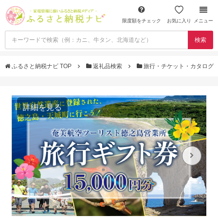
限度額をチェック
お気に入り
メニュー
検索
ふるさと納税ナビ TOP
返礼品検索
旅行・チケット・カタログ
詳細を見る