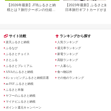
【2026年最新】JTBふるさと納
【2023年最新】ふるさと納
税とは？旅行クーポンの仕組
日本旅行ギフトカードがまだ
み・使い方をわかりやすく解説
らえる⁉
サイト比較
ランキングから探す
楽天ふるさと納税
人気ランキング
ふるなび
還元率ランキング
ふるさとチョイス
家電ランキング
さとふる
高額ランキング
ふるさとプレミアム
一人暮らし
ANAのふるさと納税
食べ物以外
dショッピングふるさと納税百選
その他のランキング
au PAY ふるさと納税
ふるさと本舗
ヤフーのふるさと納税
マイナビふるさと納税
ポイント還元キャンペーン