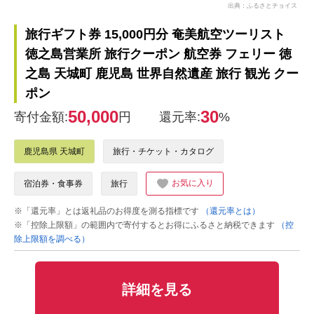
出典：ふるさとチョイス
旅行ギフト券 15,000円分 奄美航空ツーリスト
徳之島営業所 旅行クーポン 航空券 フェリー 徳
之島 天城町 鹿児島 世界自然遺産 旅行 観光 クー
ポン
50,000
30
寄付金額:
円
還元率:
%
鹿児島県 天城町
旅行・チケット・カタログ
お気に入り
宿泊券・食事券
旅行
※「還元率」とは返礼品のお得度を測る指標です
（還元率とは）
※「控除上限額」の範囲内で寄付するとお得にふるさと納税できます
（控
除上限額を調べる）
詳細を見る