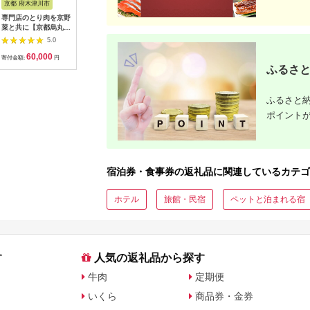
京都 府木津川市
長崎県
埼玉県 飯能市
宮崎県 都
専門店のとり肉を京野
界 雲仙 ふるさと納
【BlueTarp】ランチ
【先行受
菜と共に【京都烏丸御
税宿泊ギフト券
お食事券(ペア) チケッ
ラブ購入
池】で味わう2名様焼
（15,000円）【星野
ト HNNC001
300,000円
5.0
5.0
5.0
鳥コースお食事券
リゾート】
C701_(
60,000
50,000
14,000
1
064-15
ゴルフクラ
寄付金額:
円
寄付金額:
円
寄付金額:
円
寄付金額:
ップ ゼク
ふるさと
ソン クリ
チケット 
アイアン 
ふるさと納
フェアウ
ポイント
ハイブリッ
ジ 最新モ
宿泊券・食事券の返礼品に関連しているカテゴ
ホテル
旅館・民宿
ペットと泊まれる宿
す
人気の返礼品から探す
牛肉
定期便
いくら
商品券・金券