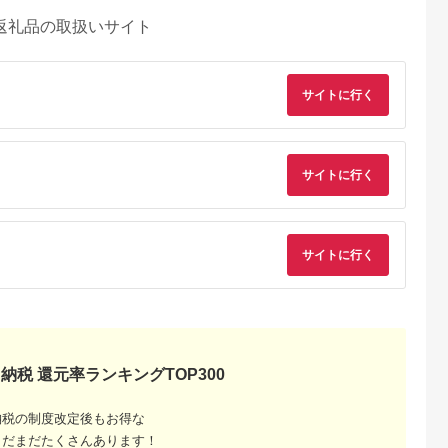
返礼品の取扱いサイト
サイトに行く
サイトに行く
サイトに行く
納税 還元率ランキングTOP300
納税の制度改定後もお得な
るさとチョイ
出典：ふるさとチョイ
出典：ふるさとプレミ
出典：ふるさとプレ
まだまだたくさんあります！
ス
ス
アム
ア