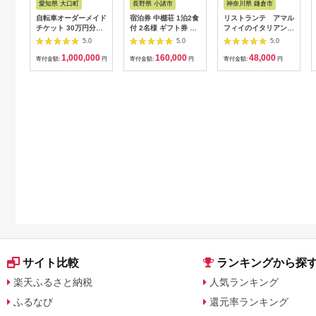
愛知県 大口町
長野県 小諸市
神奈川県 鎌倉市
自転車オーダーメイド
宿泊券 中棚荘 1泊2食
リストランテ アマル
チケット 30万円分
付 2名様 ギフト券 チ
フィイのイタリアンデ
【1360365】
ケット 券 宿泊 旅行
ィナーコースA ペア
5.0
5.0
5.0
温泉 食事
券
1,000,000
160,000
48,000
寄付金額:
円
寄付金額:
円
寄付金額:
円
サイト比較
ランキングから探
楽天ふるさと納税
人気ランキング
ふるなび
還元率ランキング