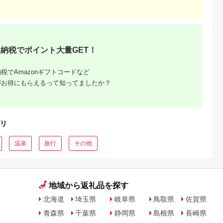
城市
群馬県 長野原町
秋田県 にかほ市
岡山県 玉野市
付】ゴルフク
北軽井沢・八ッ場ダム
全日 さんねむ温泉 ペ
瀬戸内 温泉 たまの湯
補助券
周辺ほか町内各所で利
ア宿泊券[2名:1泊朝食
入館優待券 10枚 セ
_GI-
用可能な長野原町ふる
付・スタンダードツイ
ト 利用券 チケット
5.0
5.0
5.0
5.0
都城市) ゴルフ
さと感謝券（3,000円
ン] 旅行券 チケット
,000,000
10,000
51,000
49,000
ブ ダンロ
分）
円
寄付金額:
円
寄付金額:
円
寄付金額:
円
シオ スリク
納税でポイント大量GET！
ーブランド
購入補助券
ドライバー
税でAmazonギフトコードなど
ェイウッド
がお得にもらえるって知ってましたか？
ド ウエッ
デル
リ
温泉
旅行
その他
地域から返礼品を探す
北海道
埼玉県
岐阜県
鳥取県
佐賀県
青森県
千葉県
静岡県
島根県
長崎県