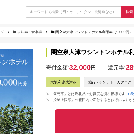
検索
ログ
宿泊券・食事券
関空泉大津ワシントンホテル利用券（9,000円）
関空泉大津ワシントンホテル利用
32,000
28
寄付金額:
円
還元率:
大阪府 泉大津市
旅行・チケット・カタログ
※「還元率」とは返礼品のお得度を測る指標です
（還
※「控除上限額」の範囲内で寄付するとお得にふるさ