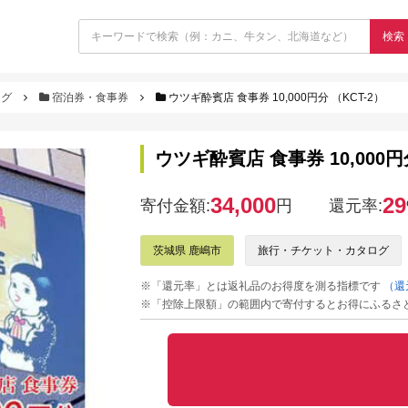
検索
ログ
宿泊券・食事券
ウツギ酔賓店 食事券 10,000円分 （KCT-2）
ウツギ酔賓店 食事券 10,000円
34,000
29
寄付金額:
円
還元率:
茨城県 鹿嶋市
旅行・チケット・カタログ
※「還元率」とは返礼品のお得度を測る指標です
（還
※「控除上限額」の範囲内で寄付するとお得にふるさ