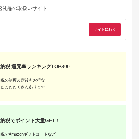
返礼品の取扱いサイト
サイトに行く
納税 還元率ランキングTOP300
納税の制度改定後もお得な
まだまだたくさんあります！
るさとチョイ
出典：ふるさとチョイ
出典：ふるさとプレミ
出典：ふるさとチョ
ス
ス
アム
城市
群馬県 長野原町
秋田県 にかほ市
静岡県 島田市
納税でポイント大量GET！
付】ゴルフク
北軽井沢・八ッ場ダム
全日 さんねむ温泉 ペ
[№5695-0585]島田
補助券
周辺ほか町内各所で利
ア宿泊券[2名:1泊朝食
総合スポーツセンタ
_GI-
用可能な長野原町ふる
付・スタンダードツイ
利用回数券12枚綴り
5.0
5.0
5.0
5.0
都城市) ゴルフ
さと感謝券（3,000円
ン] 旅行券 チケット
（プールorトレーニ
税でAmazonギフトコードなど
,000,000
10,000
51,000
14,000
ブ ダンロ
分）
グ室)
円
寄付金額:
円
寄付金額:
円
寄付金額:
円