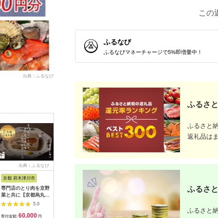
この
ふるなび
ふるなびマネーチャージで5%即増量中！
出典：ふるなび
ふるさと
ふるさと
返礼品は
出典：ふるなび
出典：ふるなび
出典：ふるなび
出典：ふ
京都 府木津川市
長崎県
埼玉県 飯能市
宮崎県 都
ふるさと
専門店のとり肉を京野
界 雲仙 ふるさと納
【BlueTarp】ランチ
【先行受
菜と共に【京都烏丸御
税宿泊ギフト券
お食事券(ペア) チケッ
ラブ購入
池】で味わう2名様焼
（15,000円）【星野
ト HNNC001
300,000円
5.0
5.0
5.0
鳥コースお食事券
リゾート】
C701_(
ふるさと納
60,000
50,000
14,000
1
064-15
ゴルフクラ
寄付金額:
円
寄付金額:
円
寄付金額:
円
寄付金額: