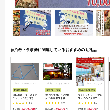
宿泊券・食事券に関連しているおすすめの返礼品
出典：ふるさとチョイ
出典：ふるさとプレミ
出典：ふるなび
ス
アム
愛知県 大口町
長野県 小諸市
神奈川県 鎌倉市
自転車オーダーメイド
宿泊券 中棚荘 1泊2食
リストランテ アマル
チケット 30万円分
付 2名様 ギフト券 チ
フィイのイタリアンデ
【1360365】
ケット 券 宿泊 旅行
ィナーコースA ペア
5.0
5.0
5.0
温泉 食事
券
1,000,000
160,000
48,000
寄付金額:
円
寄付金額:
円
寄付金額:
円