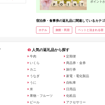
ポイント
ップ ゼク
ソン クリ
チケット 
アイアン 
フェアウ
ハイブリッ
宿泊券・食事券の返礼品に関連しているカテゴ
ジ 最新モ
ホテル
旅館・民宿
ペットと泊まれる宿
す
人気の返礼品から探す
牛肉
定期便
いくら
商品券・金券
カニ
旅行券
うなぎ
家電・電化製品
うに
自転車
米
日用品
果物・フルーツ
化粧品
ビール
アクセサリー