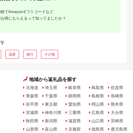
るさとチョイ
出典：ふるなび
出典：ふるなび
出典：ふるな
税でAmazonギフトコードなど
ス
がお得にもらえるって知ってましたか？
城市
大分県 別府市
三重県 志摩市
福島県 会津若松市
ーム&カフェ
【150,000円分】【最
【志摩地中海村】
YUKKURA Inn 1名様
 施設ご利用
短2営業日以内発送】
「プライベートヴィ
宿泊券 (6600円分) ワ
0円分
別府市内の旅館やホテ
ラ」ペア1泊2食付券
ーケーションお試し
5.0
5.0
5.0
5.0
86】
ルで使用できる宿泊補
（コース料理）伊勢
ラン｜東北 福島県 会
2,000
500,000
300,000
22,000
助券 楽しい旅の思い
志摩 三重 旅行 宿泊券
津若松市 東山温泉 旅
リ
円
寄付金額:
円
寄付金額:
円
寄付金額:
円
出を！ 宿泊券 大分県
旅行券 チケット 宿泊
行 クーポン 利用券
別府市 3000円 15000
ペア 1泊2食 人気 ホ
[0800]
円 3万円 9万円 15万
テル スイートルーム
温泉
旅行
その他
円 30万円 ホテル 旅
ヴィラ 泊まる 三重 東
館 温泉 旅行 観光 ト
海 近畿 国内旅行 観光
ラベル 宿泊補助券 チ
インスタ映え
ケット クーポン 宿泊
お泊り 別府温泉 別府
地域から返礼品を探す
観光 地獄めぐり 旅 お
すすめ 人気 体験型 節
約_B030-006
北海道
埼玉県
岐阜県
鳥取県
佐賀県
青森県
千葉県
静岡県
島根県
長崎県
岩手県
東京都
愛知県
岡山県
熊本県
宮城県
神奈川県
三重県
広島県
大分県
秋田県
新潟県
滋賀県
山口県
宮崎県
山形県
富山県
京都府
徳島県
鹿児島県