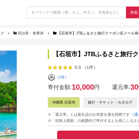
検索
ログ
宿泊券・食事券
【石垣市】JTBふるさと旅行クーポン(Eメール発行)
【石垣市】JTBふるさと旅行クー
5.0 （1件）
（1件）
10,000
30
寄付金額:
円
還元率:
沖縄県 石垣市
旅行・チケット・カタログ
※「還元率」とは返礼品のお得度を測る指標です
（還
※「控除上限額」の範囲内で寄付するとお得にふるさ