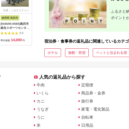
出典：ふるさとチョイ
出典：ふるなび
出典：ふるさとチョイ
出典：ふ
ふるさと納
ス
ス
ポイント
静岡県 島田市
愛媛県 松山市
石川県 金沢市
愛知県 安
[№5695-0585]島田市
【 愛媛県 松山市 】道
FABRIC TOKYO オー
保護猫ホ
総合スポーツセンター
後プリンスホテル 宿
ダーセットアップお仕
ねこらぼ
利用回数券12枚綴り
泊補助券 15000円分 |
立て券 95,000円相当
券 300
5.0
5.0
5.0
（プールorトレーニン
四国 温泉 道後 旅行
石川 金沢 加賀百万石
【13495
14,000
50,000
317,000
1
グ室)
道後【DPH003】
加賀 百万石 北陸 北陸
宿泊券・食事券の返礼品に関連しているカテゴ
寄付金額:
円
寄付金額:
円
寄付金額:
円
寄付金額:
復興 北陸支援
ホテル
旅館・民宿
ペットと泊まれる宿
す
人気の返礼品から探す
牛肉
定期便
いくら
商品券・金券
カニ
旅行券
うなぎ
家電・電化製品
うに
自転車
米
日用品