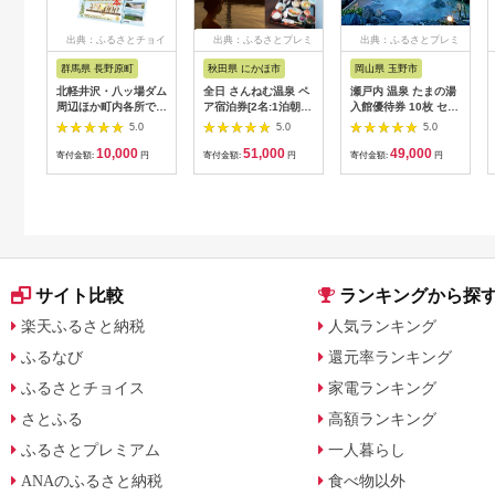
出典：ふるさとチョイ
出典：ふるさとプレミ
出典：ふるさとプレミ
ス
アム
アム
群馬県 長野原町
秋田県 にかほ市
岡山県 玉野市
北軽井沢・八ッ場ダム
全日 さんねむ温泉 ペ
瀬戸内 温泉 たまの湯
周辺ほか町内各所で利
ア宿泊券[2名:1泊朝食
入館優待券 10枚 セッ
用可能な長野原町ふる
付・スタンダードツイ
ト 利用券 チケット
5.0
5.0
5.0
さと感謝券（3,000円
ン] 旅行券 チケット
10,000
51,000
49,000
分）
寄付金額:
円
寄付金額:
円
寄付金額:
円
サイト比較
ランキングから探
楽天ふるさと納税
人気ランキング
ふるなび
還元率ランキング
ふるさとチョイス
家電ランキング
さとふる
高額ランキング
ふるさとプレミアム
一人暮らし
ANAのふるさと納税
食べ物以外