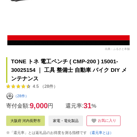
出典：ふるさと本舗
TONE トネ 電工ペンチ ( CMP-200 ) 15001-
30025154 ｜ 工具 整備士 自動車 バイク DIY メ
ンテナンス
4.5 （28件）
（28件）
9,000
31
寄付金額:
円
還元率:
%
お気に入り
大阪府 河内長野市
家電・電化製品
※「還元率」とは返礼品のお得度を測る指標です
（還元率とは）