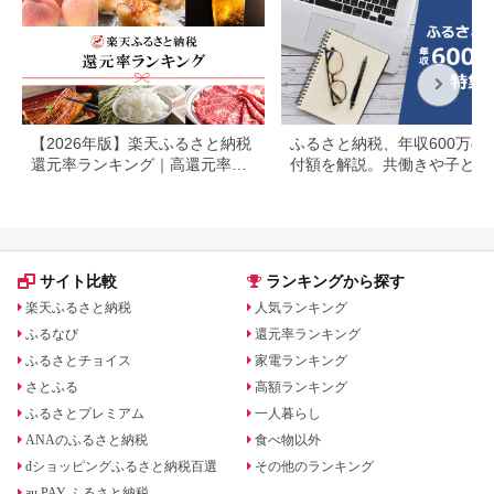
【2026年版】楽天ふるさと納税
ふるさと納税、年収600万の
還元率ランキング｜高還元率返
付額を解説。共働きや子ども
礼品をジャンル別に比較
いる場合も
サイト比較
ランキングから探す
楽天ふるさと納税
人気ランキング
ふるなび
還元率ランキング
ふるさとチョイス
家電ランキング
さとふる
高額ランキング
ふるさとプレミアム
一人暮らし
ANAのふるさと納税
食べ物以外
dショッピングふるさと納税百選
その他のランキング
au PAY ふるさと納税