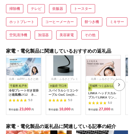
掃除機
テレビ
炊飯器
トースター
ホットプレート
コーヒーメーカー
餅つき機
ミキサー
空気清浄機
加湿器
美容家電
その他
家電・電化製品に関連しているおすすめの返礼品
出典：auPAYふるさと納
出典：ふるさとプレミ
出典：ふるさとプレミ
出
税
アム
アム
千葉県 松戸市
大阪府 守口市
茨城県 つくばみらい
岐
市
冷却プレート付き首掛
スパイラルシリコンケ
キャ
LINKA ヘッドスカル
け扇風機LY12 ネイ
ーブル CtoC 1m(ホワ
クリ
プスパ LINKA リンカ
ビー
イト) [2558]
ラ）
5.0
5.0
ヘアケア ヘッドスパ
5.0
ガラ
リラックス 美容 マッ
ロウ
23,000
10,000
27,000
寄付金額:
円
寄付金額:
円
サージ マッサージャ
寄付金額:
円
寄付
マス
ー 頭皮[EV11-NT]
ト 
イト
高山
家電・電化製品の返礼品に関連している記事の紹介
下木