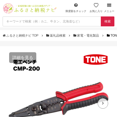
限度額をチェック
お気に入り
メニュー
検索
ふるさと納税ナビ TOP
返礼品検索
家電・電化製品
TON
詳細を見る