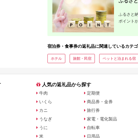
ふるさと
ふるさと納
ポイント
宿泊券・食事券の返礼品に関連しているカテゴ
ホテル
旅館・民宿
ペットと泊まれる宿
す
人気の返礼品から探す
牛肉
定期便
いくら
商品券・金券
カニ
旅行券
うなぎ
家電・電化製品
うに
自転車
米
日用品