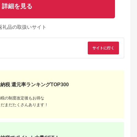
詳細を見る
返礼品の取扱いサイト
サイトに行く
るさとチョイ
出典：ふるさとプレミ
出典：ふるさとチョイ
出典：ふるな
ス
アム
ス
野原町
秋田県 にかほ市
静岡県 島田市
愛媛県 松山市
納税 還元率ランキングTOP300
・八ッ場ダム
全日 さんねむ温泉 ペ
[№5695-0585]島田市
【 愛媛県 松山市 】
町内各所で利
ア宿泊券[2名:1泊朝食
総合スポーツセンター
後プリンスホテル 宿
長野原町ふる
付・スタンダードツイ
利用回数券12枚綴り
泊補助券 15000円分 
5.0
5.0
5.0
5.0
（3,000円
ン] 旅行券 チケット
（プールorトレーニン
四国 温泉 道後 旅行
納税の制度改定後もお得な
0,000
51,000
14,000
50,000
グ室)
道後【DPH003】
円
寄付金額:
円
寄付金額:
円
寄付金額:
円
まだまだたくさんあります！