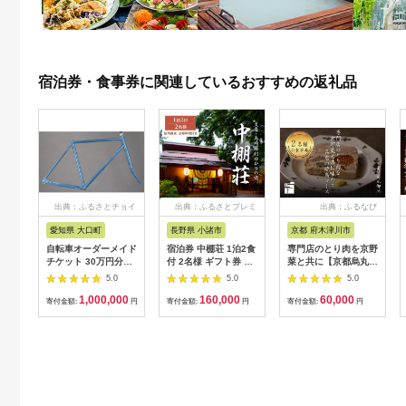
宿泊券・食事券に関連しているおすすめの返礼品
出典：ふるさとチョイ
出典：ふるさとプレミ
出典：ふるなび
ス
アム
愛知県 大口町
長野県 小諸市
京都 府木津川市
自転車オーダーメイド
宿泊券 中棚荘 1泊2食
専門店のとり肉を京野
チケット 30万円分
付 2名様 ギフト券 チ
菜と共に【京都烏丸御
【1360365】
ケット 券 宿泊 旅行
池】で味わう2名様焼
5.0
5.0
5.0
温泉 食事
鳥コースお食事券
1,000,000
160,000
60,000
064-15
寄付金額:
円
寄付金額:
円
寄付金額:
円