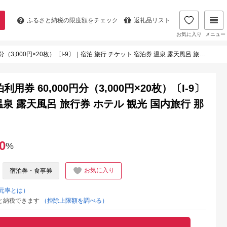
ふるさと納税の
限度額をチェック
返礼品リスト
お気に入り
メニュー
枚）〔I-9〕｜宿泊 旅行 チケット 宿泊券 温泉 露天風呂 旅行券 ホテル 観光 国内旅行 那須 栃木県 那須町
券 60,000円分（3,000円×20枚）〔I-9〕
温泉 露天風呂 旅行券 ホテル 観光 国内旅行 那
0
%
お気に入り
宿泊券・食事券
元率とは）
と納税できます
（控除上限額を調べる）