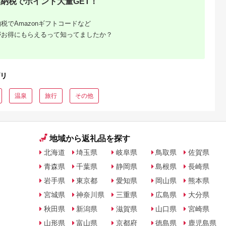
納税でポイント大量GET！
税でAmazonギフトコードなど
がお得にもらえるって知ってましたか？
リ
温泉
旅行
その他
地域から返礼品を探す
北海道
埼玉県
岐阜県
鳥取県
佐賀県
青森県
千葉県
静岡県
島根県
長崎県
岩手県
東京都
愛知県
岡山県
熊本県
宮城県
神奈川県
三重県
広島県
大分県
秋田県
新潟県
滋賀県
山口県
宮崎県
山形県
富山県
京都府
徳島県
鹿児島県