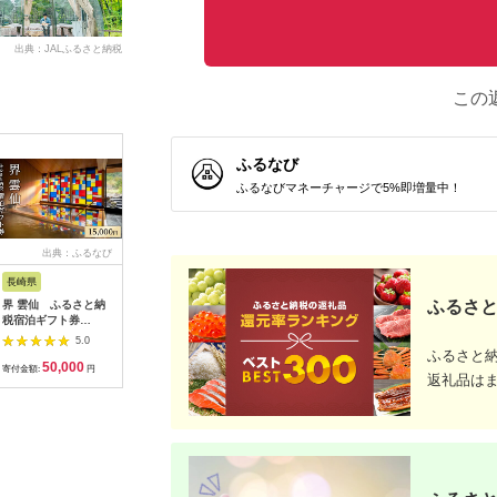
出典：JALふるさと納税
この
ふるなび
ふるなびマネーチャージで5%即増量中！
出典：ふるなび
出典：ふるなび
出典：ふるさとチョイ
出典：ふ
ス
長崎県
埼玉県 飯能市
宮崎県 都城市
群馬県 長
ふるさと
界 雲仙 ふるさと納
【BlueTarp】ランチ
【先行受付】ゴルフク
北軽井沢
税宿泊ギフト券
お食事券(ペア) チケッ
ラブ購入補助券
周辺ほか
（15,000円）【星野
ト HNNC001
300,000円_GI-
用可能な
5.0
5.0
5.0
リゾート】
C701_(都城市) ゴルフ
さと感謝券
ふるさと
50,000
14,000
1,000,000
1
ゴルフクラブ ダンロ
分）
寄付金額:
円
寄付金額:
円
寄付金額:
円
寄付金額:
返礼品は
ップ ゼクシオ スリク
ソン クリーブランド
チケット 購入補助券
アイアン ドライバー
フェアウェイウッド
ハイブリッド ウエッ
ジ 最新モデル