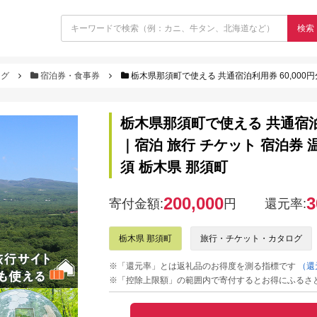
検索
ログ
宿泊券・食事券
栃木県那須町で使える 共通宿泊利用券 60,000円分（3,000円×20
栃木県那須町で使える 共通宿泊利用
｜宿泊 旅行 チケット 宿泊券 
須 栃木県 那須町
200,000
3
寄付金額:
円
還元率:
栃木県 那須町
旅行・チケット・カタログ
※「還元率」とは返礼品のお得度を測る指標です
（還
※「控除上限額」の範囲内で寄付するとお得にふるさ