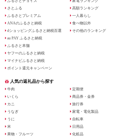
ふるさとチョイス
家電ランキング
さとふる
高額ランキング
ふるさとプレミアム
一人暮らし
ANAのふるさと納税
食べ物以外
dショッピングふるさと納税百選
その他のランキング
au PAY ふるさと納税
ふるさと本舗
ヤフーのふるさと納税
マイナビふるさと納税
ポイント還元キャンペーン
人気の返礼品から探す
牛肉
定期便
いくら
商品券・金券
カニ
旅行券
うなぎ
家電・電化製品
うに
自転車
米
日用品
果物・フルーツ
化粧品