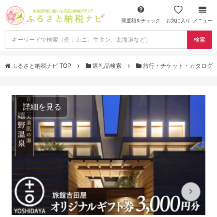
限度額をチェック
お気に入り
メニュー
検索
ふるさと納税ナビ TOP
返礼品検索
旅行・チケット・カタログ
詳細を見る