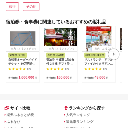
旅行
その他
宿泊券・食事券に関連しているおすすめの返礼品
出典：ふるさとチョイ
出典：ふるさとプレミ
出典：ふるなび
ス
アム
愛知県 大口町
長野県 小諸市
神奈川県 鎌倉市
京
自転車オーダーメイド
宿泊券 中棚荘 1泊2食
リストランテ アマル
専門
チケット 30万円分
付 2名様 ギフト券 チ
フィイのイタリアンデ
菜と
【1360365】
ケット 券 宿泊 旅行
ィナーコースA ペア
池】
5.0
5.0
5.0
温泉 食事
券
鳥コ
064
1,000,000
160,000
48,000
寄付金額:
円
寄付金額:
円
寄付金額:
円
寄付
サイト比較
ランキングから探す
楽天ふるさと納税
人気ランキング
ふるなび
還元率ランキング