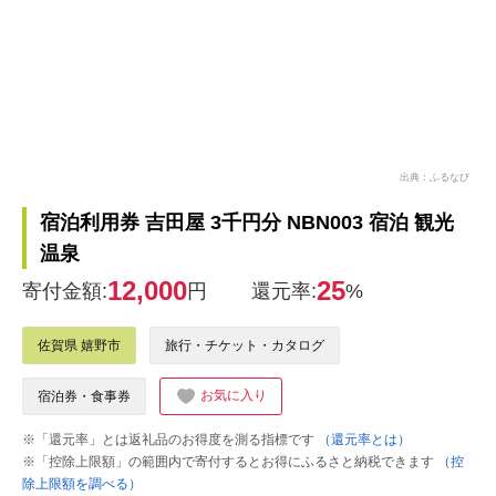
出典：ふるなび
宿泊利用券 吉田屋 3千円分 NBN003 宿泊 観光
温泉
12,000
25
寄付金額:
円
還元率:
%
佐賀県 嬉野市
旅行・チケット・カタログ
お気に入り
宿泊券・食事券
※「還元率」とは返礼品のお得度を測る指標です
（還元率とは）
※「控除上限額」の範囲内で寄付するとお得にふるさと納税できます
（控
除上限額を調べる）