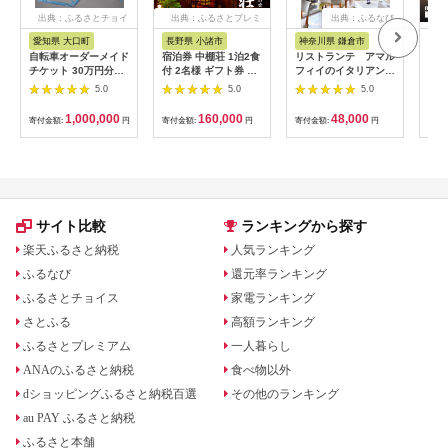
出典：ふるさとチョイ
出典：ふるさとプレミ
出典：ふるなび
ス
アム
愛知県 大口町
長野県 小諸市
神奈川県 鎌倉市
京
自転車オーダーメイド
宿泊券 中棚荘 1泊2食
リストランテ アマル
専門
チケット 30万円分
付 2名様 ギフト券 チ
フィイのイタリアンデ
菜と
【1360365】
ケット 券 宿泊 旅行
ィナーコースA ペア
池】
5.0
5.0
5.0
温泉 食事
券
鳥コ
064
1,000,000
160,000
48,000
寄付金額:
円
寄付金額:
円
寄付金額:
円
寄付
サイト比較
ランキングから探す
楽天ふるさと納税
人気ランキング
ふるなび
還元率ランキング
ふるさとチョイス
家電ランキング
さとふる
高額ランキング
ふるさとプレミアム
一人暮らし
ANAのふるさと納税
食べ物以外
dショッピングふるさと納税百選
その他のランキング
au PAY ふるさと納税
ふるさと本舗