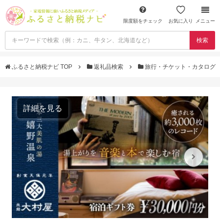
限度額をチェック
お気に入り
メニュー
検索
ふるさと納税ナビ TOP
返礼品検索
旅行・チケット・カタログ
詳細を見る