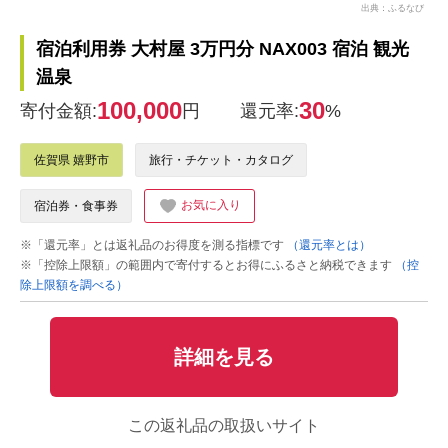
出典：ふるなび
宿泊利用券 大村屋 3万円分 NAX003 宿泊 観光
温泉
100,000
30
寄付金額:
円
還元率:
%
佐賀県 嬉野市
旅行・チケット・カタログ
お気に入り
宿泊券・食事券
※「還元率」とは返礼品のお得度を測る指標です
（還元率とは）
※「控除上限額」の範囲内で寄付するとお得にふるさと納税できます
（控
除上限額を調べる）
詳細を見る
この返礼品の取扱いサイト