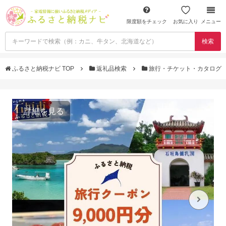
限度額をチェック
お気に入り
メニュー
検索
ふるさと納税ナビ TOP
返礼品検索
旅行・チケット・カタログ
詳細を見る