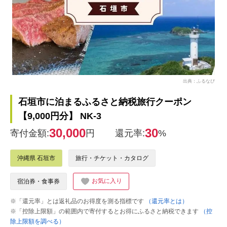
出典：ふるなび
石垣市に泊まるふるさと納税旅行クーポン
【9,000円分】 NK-3
30,000
30
寄付金額:
円
還元率:
%
沖縄県 石垣市
旅行・チケット・カタログ
お気に入り
宿泊券・食事券
※「還元率」とは返礼品のお得度を測る指標です
（還元率とは）
※「控除上限額」の範囲内で寄付するとお得にふるさと納税できます
（控
除上限額を調べる）