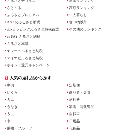
ふるさとチョイス
家電ランキング
さとふる
高額ランキング
ふるさとプレミアム
一人暮らし
ANAのふるさと納税
食べ物以外
dショッピングふるさと納税百選
その他のランキング
au PAY ふるさと納税
ふるさと本舗
ヤフーのふるさと納税
マイナビふるさと納税
ポイント還元キャンペーン
人気の返礼品から探す
牛肉
定期便
いくら
商品券・金券
カニ
旅行券
うなぎ
家電・電化製品
うに
自転車
米
日用品
果物・フルーツ
化粧品