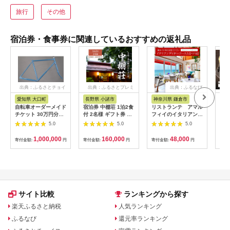
旅行
その他
宿泊券・食事券に関連しているおすすめの返礼品
出典：ふるさとチョイ
出典：ふるさとプレミ
出典：ふるなび
ス
アム
愛知県 大口町
長野県 小諸市
神奈川県 鎌倉市
京
自転車オーダーメイド
宿泊券 中棚荘 1泊2食
リストランテ アマル
専門
チケット 30万円分
付 2名様 ギフト券 チ
フィイのイタリアンデ
菜と
【1360365】
ケット 券 宿泊 旅行
ィナーコースA ペア
池】
5.0
5.0
5.0
温泉 食事
券
鳥コ
064
1,000,000
160,000
48,000
寄付金額:
円
寄付金額:
円
寄付金額:
円
寄付
サイト比較
ランキングから探す
楽天ふるさと納税
人気ランキング
ふるなび
還元率ランキング