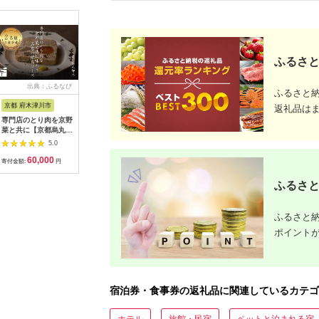
ふるさと
出典：ふるなび
出典：ふるなび
出典：ふるなび
出典：ふ
ふるさと
京都 府木津川市
長崎県
埼玉県 飯能市
宮崎県 都
返礼品は
専門店のとり肉を京野
界 雲仙 ふるさと納
【BlueTarp】ランチ
【先行受
菜と共に【京都烏丸御
税宿泊ギフト券
お食事券(ペア) チケッ
ラブ購入
池】で味わう2名様焼
（15,000円）【星野
ト HNNC001
300,000円
5.0
5.0
5.0
鳥コースお食事券
リゾート】
C701_(
60,000
50,000
14,000
1
064-15
ゴルフクラ
寄付金額:
円
寄付金額:
円
寄付金額:
円
寄付金額:
ップ ゼク
ソン クリ
ふるさと
チケット 
アイアン 
フェアウ
ふるさと納
ハイブリッ
ジ 最新モ
ポイント
宿泊券・食事券の返礼品に関連しているカテゴ
ホテル
旅館・民宿
ペットと泊まれる宿