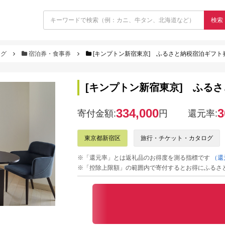
検索
ログ
宿泊券・食事券
[キンプトン新宿東京] ふるさと納税宿泊ギフト券（
[キンプトン新宿東京] ふるさと
334,000
3
寄付金額:
円
還元率:
東京都新宿区
旅行・チケット・カタログ
※「還元率」とは返礼品のお得度を測る指標です
（還
※「控除上限額」の範囲内で寄付するとお得にふるさ