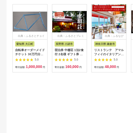
出典：ふるさとチョイ
出典：ふるさとプレミ
出典：ふるなび
ス
アム
愛知県 大口町
長野県 小諸市
神奈川県 鎌倉市
自転車オーダーメイド
宿泊券 中棚荘 1泊2食
リストランテ アマル
チケット 30万円分
付 2名様 ギフト券 チ
フィイのイタリアンデ
【1360365】
ケット 券 宿泊 旅行
ィナーコースA ペア
5.0
5.0
5.0
温泉 食事
券
1,000,000
160,000
48,000
寄付金額:
円
寄付金額:
円
寄付金額:
円