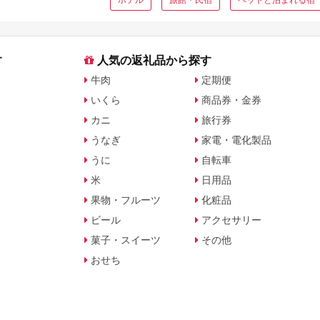
す
人気の返礼品から探す
牛肉
定期便
いくら
商品券・金券
カニ
旅行券
うなぎ
家電・電化製品
うに
自転車
米
日用品
果物・フルーツ
化粧品
ビール
アクセサリー
菓子・スイーツ
その他
おせち