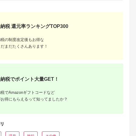
納税 還元率ランキングTOP300
るさとチョイ
出典：ふるさとチョイ
出典：ふるさとプレミ
出典：ふるさとチョ
納税の制度改定後もお得な
ス
ス
アム
城市
群馬県 長野原町
秋田県 にかほ市
静岡県 島田市
まだまだたくさんあります！
付】ゴルフク
北軽井沢・八ッ場ダム
全日 さんねむ温泉 ペ
[№5695-0585]島田
補助券
周辺ほか町内各所で利
ア宿泊券[2名:1泊朝食
総合スポーツセンタ
_GI-
用可能な長野原町ふる
付・スタンダードツイ
利用回数券12枚綴り
5.0
5.0
5.0
5.0
都城市) ゴルフ
さと感謝券（3,000円
ン] 旅行券 チケット
（プールorトレーニ
,000,000
10,000
51,000
14,000
ブ ダンロ
分）
グ室)
円
寄付金額:
円
寄付金額:
円
寄付金額:
円
シオ スリク
ーブランド
納税でポイント大量GET！
購入補助券
ドライバー
ェイウッド
税でAmazonギフトコードなど
ド ウエッ
デル
がお得にもらえるって知ってましたか？
リ
温泉
旅行
その他