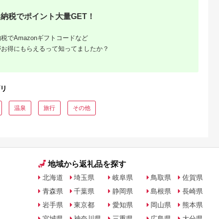
納税でポイント大量GET！
税でAmazonギフトコードなど
がお得にもらえるって知ってましたか？
典：ふるなび
出典：ふるなび
出典：ふるなび
出典：ふるさとプレ
ア
府市
三重県 志摩市
福島県 会津若松市
兵庫県 淡路市
00円分】【最
【志摩地中海村】
YUKKURA Inn 1名様
海風テラス 宿泊券
リ
日以内発送】
「プライベートヴィ
宿泊券 (6600円分) ワ
淡路島 貸別荘
の旅館やホテ
ラ」ペア1泊2食付券
ーケーションお試しプ
5.0
5.0
5.0
5.0
できる宿泊補
（コース料理）伊勢
ラン｜東北 福島県 会
温泉
旅行
その他
00,000
300,000
22,000
330,000
しい旅の思い
志摩 三重 旅行 宿泊券
津若松市 東山温泉 旅
円
寄付金額:
円
寄付金額:
円
寄付金額:
円
泊券 大分県
旅行券 チケット 宿泊
行 クーポン 利用券
0円 15000
ペア 1泊2食 人気 ホ
[0800]
9万円 15万
テル スイートルーム
 ホテル 旅
ヴィラ 泊まる 三重 東
行 観光 ト
海 近畿 国内旅行 観光
泊補助券 チ
インスタ映え
ーポン 宿泊
地域から返礼品を探す
府温泉 別府
めぐり 旅 お
気 体験型 節
北海道
埼玉県
岐阜県
鳥取県
佐賀県
006
青森県
千葉県
静岡県
島根県
長崎県
岩手県
東京都
愛知県
岡山県
熊本県
宮城県
神奈川県
三重県
広島県
大分県