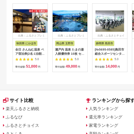
出典：ふるさとプレミ
出典：ふるさとプレミ
出典：ふるさとチョイ
アム
アム
ス
秋田県 にかほ市
岡山県 玉野市
静岡県 島田市
全日 さんねむ温泉 ペ
瀬戸内 温泉 たまの湯
[№5695-0585]島田市
ア宿泊券[2名:1泊朝食
入館優待券 10枚 セッ
総合スポーツセンター
付・スタンダードツイ
ト 利用券 チケット
利用回数券12枚綴り
5.0
5.0
5.0
ン] 旅行券 チケット
（プールorトレーニン
51,000
49,000
14,000
グ室)
寄付金額:
円
寄付金額:
円
寄付金額:
円
サイト比較
ランキングから探
楽天ふるさと納税
人気ランキング
ふるなび
還元率ランキング
ふるさとチョイス
家電ランキング
さとふる
高額ランキング