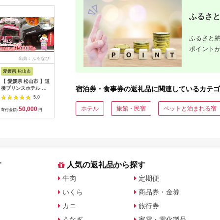
ふるさと
ふるさと納
ポイント
出典：ふるなび
出典：ふるさとチョイ
出典：ふるさとチョイ
出
ス
ス
愛媛県 松山市
石川県 金沢市
愛知県 安城市
大分県 別
【 愛媛県 松山市 】道
FABRIC TOKYO オー
保護猫ホーム&カフェ
【150,0
宿泊券・食事券の返礼品に関連しているカテゴ
後プリンスホテル 宿
ダーセットアップお仕
ねこらぼ 施設ご利用
短2営業
泊補助券 15000円分 |
立て券 95,000円相当
券 3000円分
別府市内
5.0
5.0
5.0
四国 温泉 道後 旅行
石川 金沢 加賀百万石
【1349586】
ルで使用
ホテル
旅館・民宿
ペットと泊まれる宿
50,000
317,000
12,000
5
道後【DPH003】
加賀 百万石 北陸 北陸
助券 楽
寄付金額:
円
寄付金額:
円
寄付金額:
円
寄付金額:
復興 北陸支援
出を！ 宿
別府市 300
円 3万円 
円 30万円
館 温泉 旅
ラベル 宿
ケット ク
す
人気の返礼品から探す
お泊り 別
観光 地獄
牛肉
定期便
すすめ 人
約_B030-
いくら
商品券・金券
カニ
旅行券
うなぎ
家電・電化製品