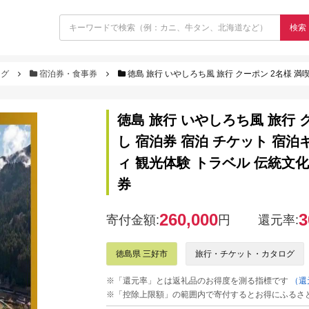
検索
ログ
宿泊券・食事券
徳島 旅行 いやしろち風 旅行 クーポン 2名様 満喫プラン77,000円分一棟貸し 宿泊券 宿
徳島 旅行 いやしろち風 旅行 ク
し 宿泊券 宿泊 チケット 宿
ィ 観光体験 トラベル 伝統文化
券
260,000
3
寄付金額:
円
還元率:
徳島県 三好市
旅行・チケット・カタログ
※「還元率」とは返礼品のお得度を測る指標です
（還
※「控除上限額」の範囲内で寄付するとお得にふるさ