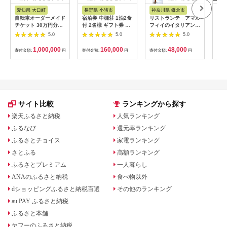
ス
アム
愛知県 大口町
長野県 小諸市
神奈川県 鎌倉市
京
自転車オーダーメイド
宿泊券 中棚荘 1泊2食
リストランテ アマル
専門
チケット 30万円分
付 2名様 ギフト券 チ
フィイのイタリアンデ
菜と
【1360365】
ケット 券 宿泊 旅行
ィナーコースA ペア
池】
5.0
5.0
5.0
温泉 食事
券
鳥コ
064
1,000,000
160,000
48,000
寄付金額:
円
寄付金額:
円
寄付金額:
円
寄付
サイト比較
ランキングから探す
楽天ふるさと納税
人気ランキング
ふるなび
還元率ランキング
ふるさとチョイス
家電ランキング
さとふる
高額ランキング
ふるさとプレミアム
一人暮らし
ANAのふるさと納税
食べ物以外
dショッピングふるさと納税百選
その他のランキング
au PAY ふるさと納税
ふるさと本舗
ヤフーのふるさと納税