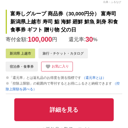
出典：ふるなび
富寿しグループ 商品券（30,000円分） 富寿司
新潟県上越市 寿司 鮨 海鮮 廻鮮 鮮魚 刺身 和食
食事券 ギフト 贈り物 父の日
100,000
30
寄付金額:
円
還元率:
%
新潟県 上越市
旅行・チケット・カタログ
お気に入り
宿泊券・食事券
※「還元率」とは返礼品のお得度を測る指標です
（還元率とは）
※「控除上限額」の範囲内で寄付するとお得にふるさと納税できます
（控
除上限額を調べる）
詳細を見る