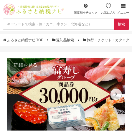
限度額をチェック
お気に入り
メニュー
検索
ふるさと納税ナビ TOP
返礼品検索
旅行・チケット・カタログ
詳細を見る