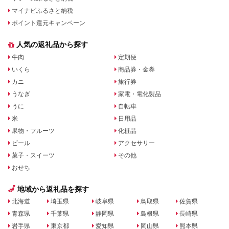
マイナビふるさと納税
ポイント還元キャンペーン
人気の返礼品から探す
牛肉
定期便
いくら
商品券・金券
カニ
旅行券
うなぎ
家電・電化製品
うに
自転車
米
日用品
果物・フルーツ
化粧品
ビール
アクセサリー
菓子・スイーツ
その他
おせち
地域から返礼品を探す
北海道
埼玉県
岐阜県
鳥取県
佐賀県
青森県
千葉県
静岡県
島根県
長崎県
岩手県
東京都
愛知県
岡山県
熊本県