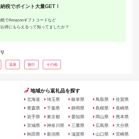
シオ スリク
納税でポイント大量GET！
ーブランド
購入補助券
ドライバー
税でAmazonギフトコードなど
ェイウッド
ド ウエッ
がお得にもらえるって知ってましたか？
デル
リ
温泉
旅行
その他
地域から返礼品を探す
北海道
埼玉県
岐阜県
鳥取県
佐賀県
青森県
千葉県
静岡県
島根県
長崎県
岩手県
東京都
愛知県
岡山県
熊本県
宮城県
神奈川県
三重県
広島県
大分県
秋田県
新潟県
滋賀県
山口県
宮崎県