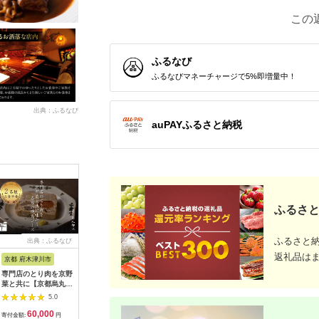
この
ふるなび
ふるなびマネーチャージで5%即増量中！
出典：ふるなび
auPAYふるさと納税
ふるさと
ふるさと
出典：ふるなび
出典：ふるなび
出典：ふるなび
出典：ふ
返礼品は
京都 府木津川市
長崎県
埼玉県 飯能市
宮崎県 都
専門店のとり肉を京野
界 雲仙 ふるさと納
【BlueTarp】ランチ
【先行受
菜と共に【京都烏丸御
税宿泊ギフト券
お食事券(ペア) チケッ
ラブ購入
池】で味わう2名様焼
（15,000円）【星野
ト HNNC001
300,000円
5.0
5.0
5.0
鳥コースお食事券
リゾート】
C701_(
60,000
50,000
14,000
1
064-15
ゴルフクラ
寄付金額:
円
寄付金額:
円
寄付金額:
円
寄付金額: