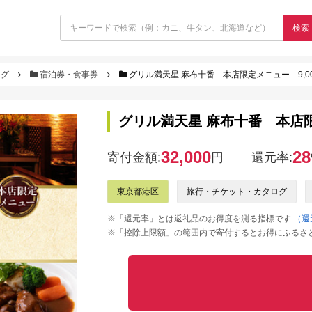
検索
ログ
宿泊券・食事券
グリル満天星 麻布十番 本店限定メニュー 9,0
グリル満天星 麻布十番 本店限
32,000
28
寄付金額:
円
還元率:
東京都港区
旅行・チケット・カタログ
※「還元率」とは返礼品のお得度を測る指標です
（還
※「控除上限額」の範囲内で寄付するとお得にふるさ