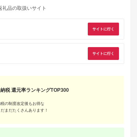
返礼品の取扱いサイト
サイトに行く
サイトに行く
納税 還元率ランキングTOP300
納税の制度改定後もお得な
るさとチョイ
出典：ふるさとチョイ
出典：ふるさとプレミ
出典：ふるさとプレ
ス
ス
アム
ア
まだまだたくさんあります！
城市
群馬県 長野原町
秋田県 にかほ市
岡山県 玉野市
付】ゴルフク
北軽井沢・八ッ場ダム
全日 さんねむ温泉 ペ
瀬戸内 温泉 たまの湯
補助券
周辺ほか町内各所で利
ア宿泊券[2名:1泊朝食
入館優待券 10枚 セ
_GI-
用可能な長野原町ふる
付・スタンダードツイ
ト 利用券 チケット
5.0
5.0
5.0
5.0
都城市) ゴルフ
さと感謝券（3,000円
ン] 旅行券 チケット
,000,000
10,000
51,000
49,000
ブ ダンロ
分）
円
寄付金額:
円
寄付金額:
円
寄付金額:
円