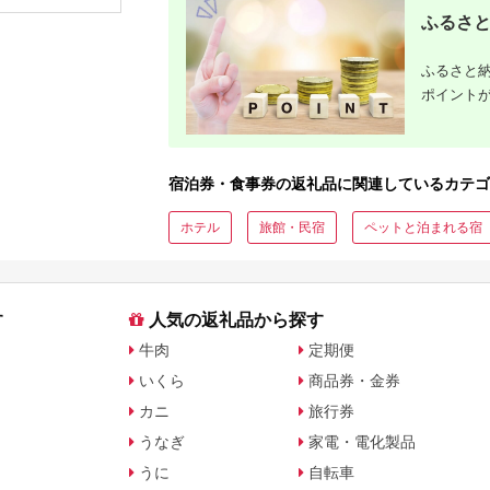
ップ ゼク
ふるさと
ソン クリ
チケット 
アイアン 
ふるさと納
フェアウ
ハイブリッ
ポイント
ジ 最新モ
宿泊券・食事券の返礼品に関連しているカテゴ
ホテル
旅館・民宿
ペットと泊まれる宿
す
人気の返礼品から探す
牛肉
定期便
いくら
商品券・金券
カニ
旅行券
うなぎ
家電・電化製品
うに
自転車