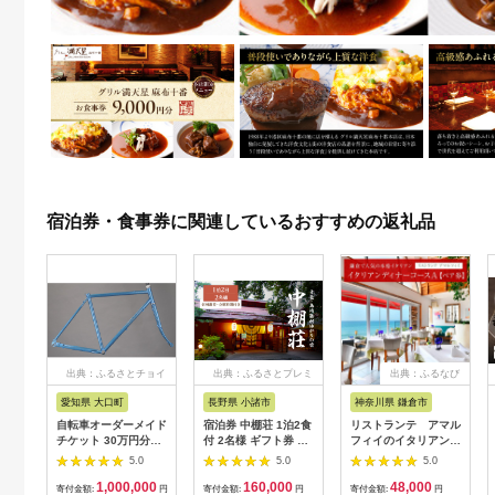
宿泊券・食事券に関連しているおすすめの返礼品
出典：ふるさとチョイ
出典：ふるさとプレミ
出典：ふるなび
ス
アム
愛知県 大口町
長野県 小諸市
神奈川県 鎌倉市
自転車オーダーメイド
宿泊券 中棚荘 1泊2食
リストランテ アマル
チケット 30万円分
付 2名様 ギフト券 チ
フィイのイタリアンデ
【1360365】
ケット 券 宿泊 旅行
ィナーコースA ペア
5.0
5.0
5.0
温泉 食事
券
1,000,000
160,000
48,000
寄付金額:
円
寄付金額:
円
寄付金額:
円