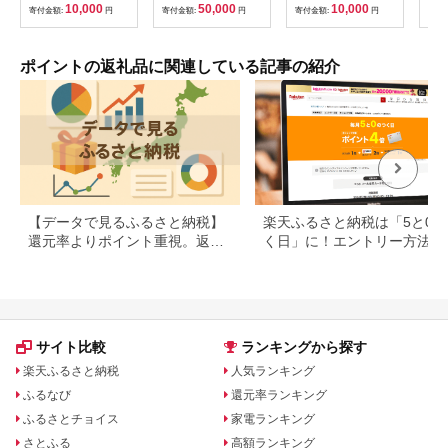
べる金額 デジタル地
10,000
50,000
10,000
寄付金額:
円
寄付金額:
円
寄付金額:
円
寄付
域通貨 ホテル 観光 レ
ジャー PAY アプリ オ
ンライン キャッシュ
レス スマホ ポイント
ポイントの返礼品に関連している記事の紹介
スマホ 便利 簡単 デジ
タル 支払い 地域通貨
送料無料
【データで見るふるさと納税】
楽天ふるさと納税は「5と0の
還元率よりポイント重視。返礼
く日」に！エントリー方法や
品の選び方に変化の兆し
天ポイントの上限も解説
サイト比較
ランキングから探す
楽天ふるさと納税
人気ランキング
ふるなび
還元率ランキング
ふるさとチョイス
家電ランキング
さとふる
高額ランキング