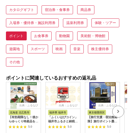
カタログギフト
宿泊券・食事券
商品券
入場券・優待券・施設利用券
温泉利用券
体験・ツアー
ポイント
お食事券
動物園
美術館・博物館
遊園地
スポーツ
映画
音楽
株主優待券
その他
ポイントに関連しているおすすめの返礼品
出典：ふるなび
出典：ふるなび
出典：ふるなび
出
北海道 北広島市
福井県 福井市
東京都墨田区
宮
【有効期限なし！後か
「ふくいはぴコイン」
【旅行支援・宿泊無期
あと
らゆっくり特産品を選
福井市ふるさと納税ポ
限】旅行ポイント墨田
るさ
べる】北海道北広島市
イント【15,000円
区ふるなびトラベルポ
K99
5.0
5.0
5.0
カタログポイント
分】 [E-198004] / 選
イント