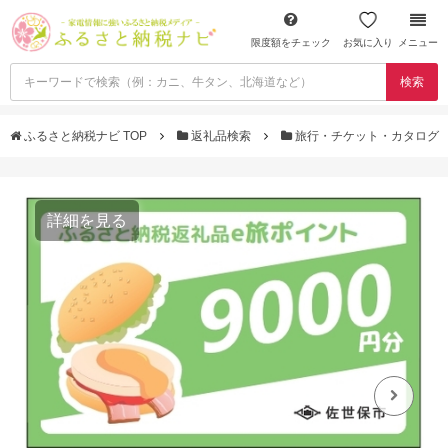
限度額をチェック
お気に入り
メニュー
検索
ふるさと納税ナビ TOP
返礼品検索
旅行・チケット・カタログ
詳細を見る