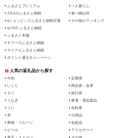
ふるさとプレミアム
一人暮らし
ANAのふるさと納税
食べ物以外
dショッピングふるさと納税百選
その他のランキング
au PAY ふるさと納税
ふるさと本舗
ヤフーのふるさと納税
マイナビふるさと納税
ポイント還元キャンペーン
人気の返礼品から探す
牛肉
定期便
いくら
商品券・金券
カニ
旅行券
うなぎ
家電・電化製品
うに
自転車
米
日用品
果物・フルーツ
化粧品
ビール
アクセサリー
菓子・スイーツ
その他