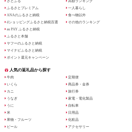
さとふる
高額ランキング
ふるさとプレミアム
一人暮らし
ANAのふるさと納税
食べ物以外
dショッピングふるさと納税百選
その他のランキング
au PAY ふるさと納税
ふるさと本舗
ヤフーのふるさと納税
マイナビふるさと納税
ポイント還元キャンペーン
人気の返礼品から探す
牛肉
定期便
いくら
商品券・金券
カニ
旅行券
うなぎ
家電・電化製品
うに
自転車
米
日用品
果物・フルーツ
化粧品
ビール
アクセサリー