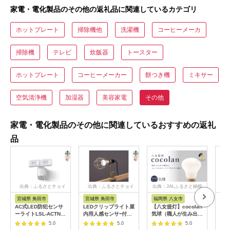
家電・電化製品のその他の返礼品に関連しているカテゴリ
ホットプレート
掃除機他
洗濯機
コーヒーメーカ
掃除機
テレビ
炊飯器
トースター
ホットプレート
コーヒーメーカー
餅つき機
ミキサー
空気清浄機
加湿器
美容家電
その他
家電・電化製品のその他に関連しているおすすめの返礼
品
出典：ふるさとチョイ
出典：ふるさとチョイ
出典：JALふるさと納税
出
ス
ス
宮城県 角田市
宮城県 角田市
福岡県 八女市
宮
AC式LED防犯センサ
LEDクリップライト屋
【八女提灯】cocolan
【ふ
ーライトLSL-ACTN-
内用人感センサｰ付タ
気球（職人が生み出し
タブ
1200
イプ 60形相当ILW-
たインテリア提灯）
ブル
5.0
5.0
5.0
85GSC3
cocolan 八女提灯 伝
IPD