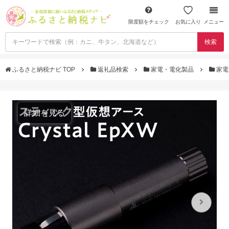
限度額をチェック
お気に入り
メニュー
検索
ふるさと納税ナビ TOP
返礼品検索
家電・電化製品
家電
詳細を見る