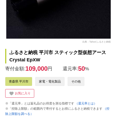
出典：Yahoo!ふるさと納税
ふるさと納税 平川市 スティック型仮想アース
Crystal EpXW
109,000
50
寄付金額:
円
還元率:
%
青森県 平川市
家電・電化製品
その他
お気に入り
※「還元率」とは返礼品のお得度を測る指標です
（還元率とは）
※「控除上限額」の範囲内で寄付するとお得にふるさと納税できます
（控
除上限額を調べる）