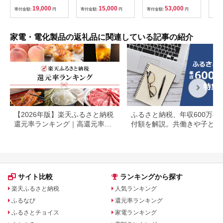
統工芸品 提灯 灯り 温
キャ
19,000
15,000
53,000
寄付金額:
円
寄付金額:
円
寄付金額:
円
寄付
もり 職人 手作業 手の
バー
ひらサイズ 日本の四
ャン
季 癒し 安らぎ 現代の
かけ
暮らし インテリア 間
マ 
家電・電化製品の返礼品に関連している記事の紹介
接照明 福岡県 八女市
【2026年版】楽天ふるさと納税
ふるさと納税、年収600万の
還元率ランキング｜高還元率返
付額を解説。共働きや子ども
礼品をジャンル別に比較
いる場合も
サイト比較
ランキングから探す
楽天ふるさと納税
人気ランキング
ふるなび
還元率ランキング
ふるさとチョイス
家電ランキング