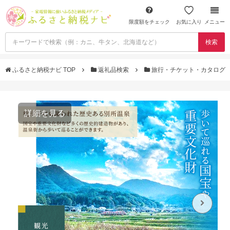
限度額をチェック
お気に入り
メニュー
検索
ふるさと納税ナビ TOP
返礼品検索
旅行・チケット・カタログ
詳細を見る