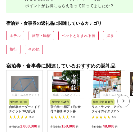
ポイントがお得にもらえるって知ってましたか？
宿泊券・食事券の返礼品に関連しているカテゴリ
ホテル
旅館・民宿
ペットと泊まれる宿
温泉
旅行
その他
宿泊券・食事券に関連しているおすすめの返礼品
出典：ふるさとチョイ
出典：ふるさとプレミ
出典：ふるなび
ス
アム
愛知県 大口町
長野県 小諸市
神奈川県 鎌倉市
京
自転車オーダーメイド
宿泊券 中棚荘 1泊2食
リストランテ アマル
専門
チケット 30万円分
付 2名様 ギフト券 チ
フィイのイタリアンデ
菜と
【1360365】
ケット 券 宿泊 旅行
ィナーコースA ペア
池】
5.0
5.0
5.0
温泉 食事
券
鳥コ
064
1,000,000
160,000
48,000
寄付金額:
円
寄付金額:
円
寄付金額:
円
寄付