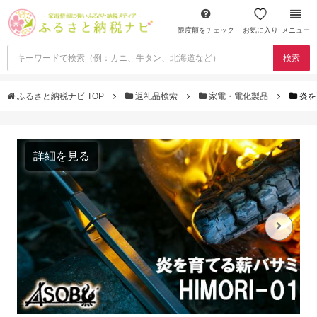
限度額をチェック
お気に入り
メニュー
検索
ふるさと納税ナビ TOP
返礼品検索
家電・電化製品
炎を
詳細を見る