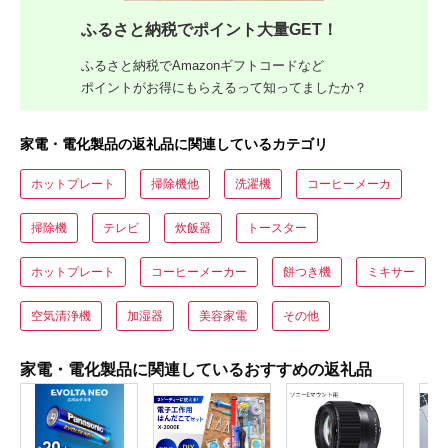
ふるさと納税でポイント大量GET！
ふるさと納税でAmazonギフトコードなど
ポイントがお得にもらえるって知ってましたか？
家電・電化製品の返礼品に関連しているカテゴリ
ホットプレート
掃除機他
洗濯機
コーヒーメーカ
掃除機
テレビ
炊飯器
トースター
ホットプレート
コーヒーメーカー
餅つき機
ミキサー
空気清浄機
加湿器
美容家電
その他
家電・電化製品に関連しているおすすめの返礼品