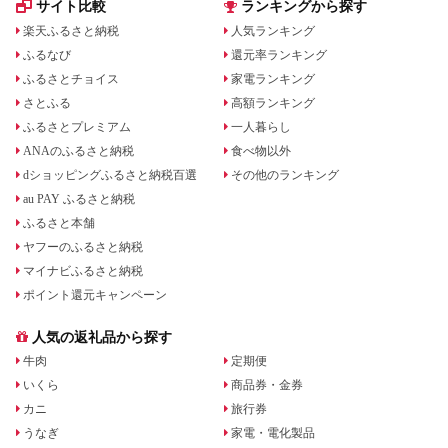
サイト比較
ランキングから探す
楽天ふるさと納税
人気ランキング
ふるなび
還元率ランキング
ふるさとチョイス
家電ランキング
さとふる
高額ランキング
ふるさとプレミアム
一人暮らし
ANAのふるさと納税
食べ物以外
dショッピングふるさと納税百選
その他のランキング
au PAY ふるさと納税
ふるさと本舗
ヤフーのふるさと納税
マイナビふるさと納税
ポイント還元キャンペーン
人気の返礼品から探す
牛肉
定期便
いくら
商品券・金券
カニ
旅行券
うなぎ
家電・電化製品