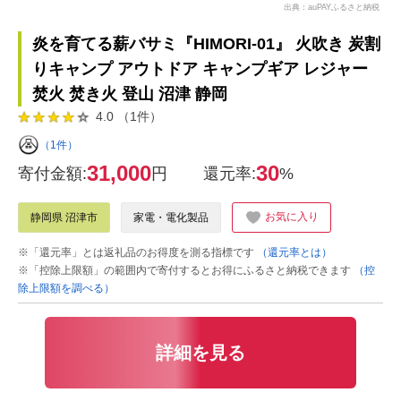
出典：auPAYふるさと納税
炎を育てる薪バサミ『HIMORI-01』 火吹き 炭割
りキャンプ アウトドア キャンプギア レジャー
焚火 焚き火 登山 沼津 静岡
4.0 （1件）
（1件）
31,000
30
寄付金額:
円
還元率:
%
お気に入り
静岡県 沼津市
家電・電化製品
※「還元率」とは返礼品のお得度を測る指標です
（還元率とは）
※「控除上限額」の範囲内で寄付するとお得にふるさと納税できます
（控
除上限額を調べる）
詳細を見る