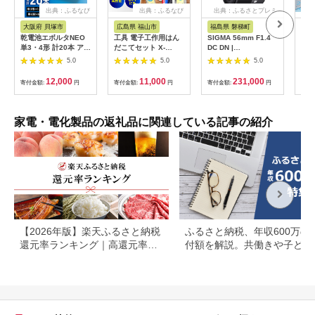
出典：ふるなび
出典：ふるなび
出典：ふるさとプレミ
アム
大阪府 貝塚市
広島県 福山市
福島県 磐梯町
神
乾電池エボルタNEO
工具 電子工作用はん
SIGMA 56mm F1.4
MO
単3・4形 計20本 アル
だこてセット X-
DC DN |
ル)
カリ乾電池 パナソニ
2000E[BAEG004]工
Contemporary【ソニ
Del
5.0
5.0
5.0
ック
具
ーEマウント】
US
US
12,000
11,000
231,000
寄付金額:
円
寄付金額:
円
寄付金額:
円
寄付
最大
かし
証（
AC
家電・電化製品の返礼品に関連している記事の紹介
ウダ
【2026年版】楽天ふるさと納税
ふるさと納税、年収600万の
還元率ランキング｜高還元率返
付額を解説。共働きや子ども
礼品をジャンル別に比較
いる場合も