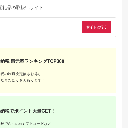
返礼品の取扱いサイト
サイトに行く
納税 還元率ランキングTOP300
納税の制度改定後もお得な
まだまだたくさんあります！
るさとチョイ
出典：ふるさとチョイ
出典：ふるさとプレミ
出典：ふるさとチョ
納税でポイント大量GET！
ス
ス
アム
城市
群馬県 長野原町
秋田県 にかほ市
静岡県 島田市
付】ゴルフク
北軽井沢・八ッ場ダム
全日 さんねむ温泉 ペ
[№5695-0585]島田
税でAmazonギフトコードなど
補助券
周辺ほか町内各所で利
ア宿泊券[2名:1泊朝食
総合スポーツセンタ
_GI-
用可能な長野原町ふる
付・スタンダードツイ
利用回数券12枚綴り