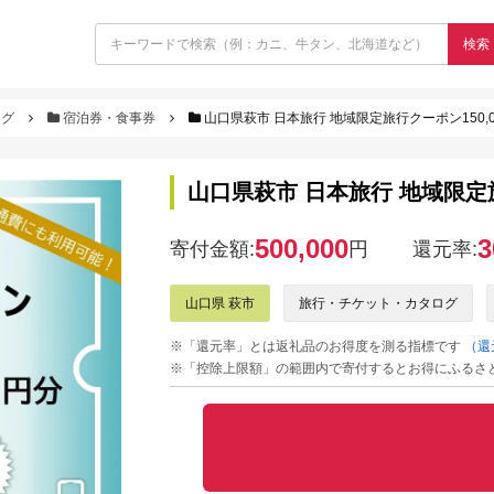
検索
ログ
宿泊券・食事券
山口県萩市 日本旅行 地域限定旅行クーポン150,0
山口県萩市 日本旅行 地域限定旅
500,000
3
寄付金額:
円
還元率:
山口県 萩市
旅行・チケット・カタログ
※「還元率」とは返礼品のお得度を測る指標です
（還
※「控除上限額」の範囲内で寄付するとお得にふるさ