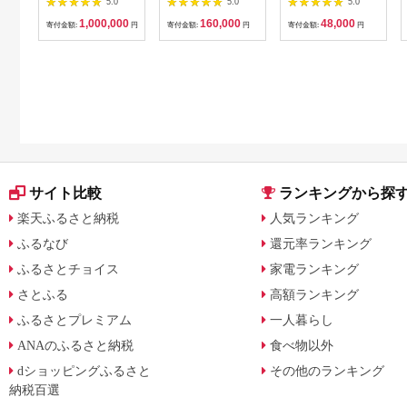
5.0
5.0
5.0
温泉 食事
券
1,000,000
160,000
48,000
寄付金額:
円
寄付金額:
円
寄付金額:
円
サイト比較
ランキングから探
楽天ふるさと納税
人気ランキング
ふるなび
還元率ランキング
ふるさとチョイス
家電ランキング
さとふる
高額ランキング
ふるさとプレミアム
一人暮らし
ANAのふるさと納税
食べ物以外
dショッピングふるさと
その他のランキング
納税百選