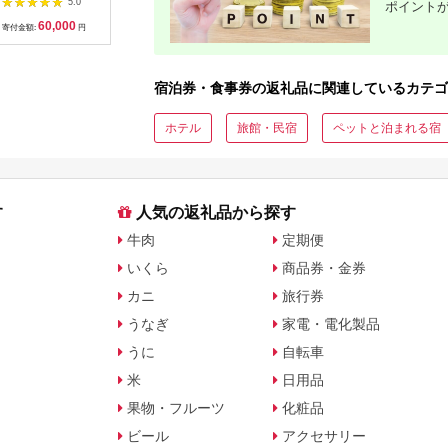
5.0
5.0
5.0
ポイント
鳥コースお食事券
リゾート】
C701_(
60,000
50,000
14,000
1
064-15
ゴルフクラ
寄付金額:
円
寄付金額:
円
寄付金額:
円
寄付金額:
ップ ゼク
ソン クリ
チケット 
アイアン 
宿泊券・食事券の返礼品に関連しているカテゴ
フェアウ
ハイブリッ
ジ 最新モ
ホテル
旅館・民宿
ペットと泊まれる宿
す
人気の返礼品から探す
牛肉
定期便
いくら
商品券・金券
カニ
旅行券
うなぎ
家電・電化製品
うに
自転車
米
日用品
果物・フルーツ
化粧品
ビール
アクセサリー