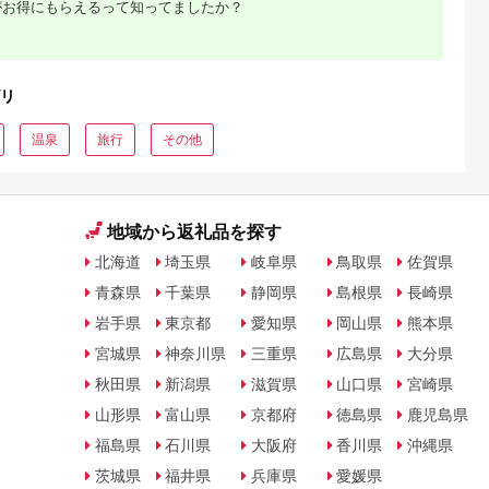
5.0
5.0
5.0
5.0
がお得にもらえるって知ってましたか？
都城市) ゴルフ
さと感謝券（3,000円
ン] 旅行券 チケット
（プールorトレーニ
,000,000
10,000
51,000
14,000
ブ ダンロ
分）
グ室)
円
寄付金額:
円
寄付金額:
円
寄付金額:
円
シオ スリク
ーブランド
購入補助券
ドライバー
リ
ェイウッド
ド ウエッ
デル
温泉
旅行
その他
地域から返礼品を探す
北海道
埼玉県
岐阜県
鳥取県
佐賀県
青森県
千葉県
静岡県
島根県
長崎県
岩手県
東京都
愛知県
岡山県
熊本県
宮城県
神奈川県
三重県
広島県
大分県
秋田県
新潟県
滋賀県
山口県
宮崎県
山形県
富山県
京都府
徳島県
鹿児島県
福島県
石川県
大阪府
香川県
沖縄県
茨城県
福井県
兵庫県
愛媛県