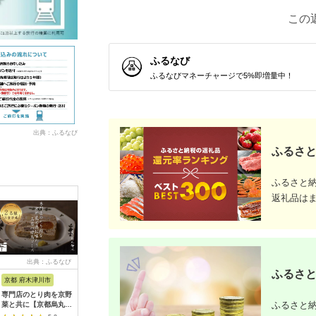
この
ふるなび
ふるなびマネーチャージで5%即増量中！
出典：ふるなび
ふるさと
ふるさと
返礼品は
出典：ふるなび
出典：ふるなび
出典：ふるなび
出典：ふ
ふるさと
京都 府木津川市
長崎県
埼玉県 飯能市
宮崎県 都
専門店のとり肉を京野
界 雲仙 ふるさと納
【BlueTarp】ランチ
【先行受
ふるさと納
菜と共に【京都烏丸御
税宿泊ギフト券
お食事券(ペア) チケッ
ラブ購入
池】で味わう2名様焼
（15,000円）【星野
ト HNNC001
300,000円