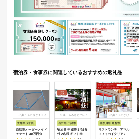
宿泊券・食事券に関連しているおすすめの返礼品
出典：ふるさとチョイ
出典：ふるさとプレミ
出典：ふるなび
ス
アム
愛知県 大口町
長野県 小諸市
神奈川県 鎌倉市
自転車オーダーメイド
宿泊券 中棚荘 1泊2食
リストランテ アマル
チケット 30万円分
付 2名様 ギフト券 チ
フィイのイタリアンデ
【1360365】
ケット 券 宿泊 旅行
ィナーコースA ペア