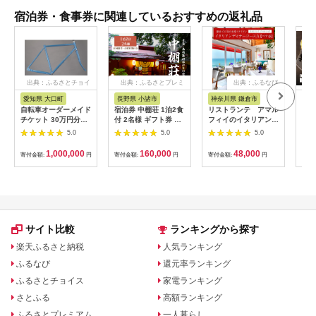
宿泊券・食事券に関連しているおすすめの返礼品
出典：ふるさとチョイ
出典：ふるさとプレミ
出典：ふるなび
ス
アム
愛知県 大口町
長野県 小諸市
神奈川県 鎌倉市
京
自転車オーダーメイド
宿泊券 中棚荘 1泊2食
リストランテ アマル
専門
チケット 30万円分
付 2名様 ギフト券 チ
フィイのイタリアンデ
菜と
【1360365】
ケット 券 宿泊 旅行
ィナーコースA ペア
池】
5.0
5.0
5.0
温泉 食事
券
鳥コ
064
1,000,000
160,000
48,000
寄付金額:
円
寄付金額:
円
寄付金額:
円
寄付
サイト比較
ランキングから探す
楽天ふるさと納税
人気ランキング
ふるなび
還元率ランキング
ふるさとチョイス
家電ランキング
さとふる
高額ランキング
ふるさとプレミアム
一人暮らし