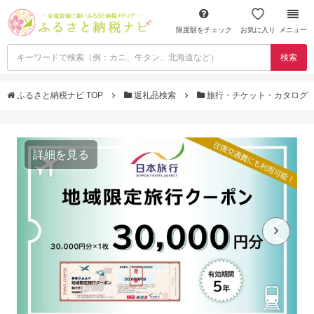
限度額をチェック
お気に入り
メニュー
検索
ふるさと納税ナビ TOP
返礼品検索
旅行・チケット・カタログ
詳細を見る