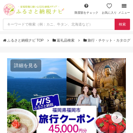
限度額をチェック
お気に入り
メニュー
検索
ふるさと納税ナビ TOP
返礼品検索
旅行・チケット・カタログ
詳細を見る