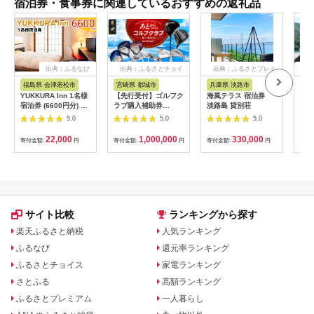
宿泊券・食事券に関連しているおすすめの返礼品
出典：ふるなび
出典：ふるさとチョイ
出典：ふるさとプレミ
出
ス
アム
福島県 会津若松市
宮崎県 都城市
兵庫県 淡路市
高
YUKKURA Inn 1名様
【先行受付】ゴルフク
海風テラス 宿泊券
スノ
宿泊券 (6600円分) ワ
ラブ購入補助券
淡路島 貸別荘
川キ
ーケーションお試しプ
300,000円_GI-
「住
5.0
5.0
5.0
ラン｜東北 福島県 会
C701_(都城市) ゴルフ
ア宿
津若松市 東山温泉 旅
ゴルフクラブ ダンロ
22,000
1,000,000
330,000
寄付金額:
円
寄付金額:
円
寄付金額:
円
寄付
行 クーポン 利用券
ップ ゼクシオ スリク
[0800]
ソン クリーブランド
チケット 購入補助券
アイアン ドライバー
フェアウェイウッド
ハイブリッド ウエッ
ジ 最新モデル
サイト比較
ランキングから探す
楽天ふるさと納税
人気ランキング
ふるなび
還元率ランキング
ふるさとチョイス
家電ランキング
さとふる
高額ランキング
ふるさとプレミアム
一人暮らし