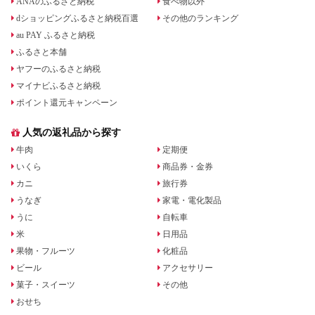
ANAのふるさと納税
食べ物以外
dショッピングふるさと納税百選
その他のランキング
au PAY ふるさと納税
ふるさと本舗
ヤフーのふるさと納税
マイナビふるさと納税
ポイント還元キャンペーン
人気の返礼品から探す
牛肉
定期便
いくら
商品券・金券
カニ
旅行券
うなぎ
家電・電化製品
うに
自転車
米
日用品
果物・フルーツ
化粧品
ビール
アクセサリー
菓子・スイーツ
その他
おせち