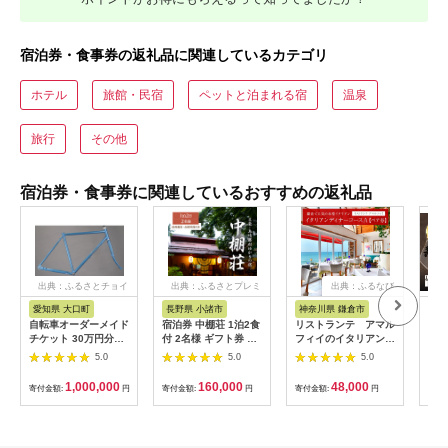
宿泊券・食事券の返礼品に関連しているカテゴリ
ホテル
旅館・民宿
ペットと泊まれる宿
温泉
旅行
その他
宿泊券・食事券に関連しているおすすめの返礼品
出典：ふるさとチョイ
出典：ふるさとプレミ
出典：ふるなび
ス
アム
愛知県 大口町
長野県 小諸市
神奈川県 鎌倉市
京
自転車オーダーメイド
宿泊券 中棚荘 1泊2食
リストランテ アマル
専門
チケット 30万円分
付 2名様 ギフト券 チ
フィイのイタリアンデ
菜と
【1360365】
ケット 券 宿泊 旅行
ィナーコースA ペア
池】
5.0
5.0
5.0
温泉 食事
券
鳥コ
064
1,000,000
160,000
48,000
寄付金額:
円
寄付金額:
円
寄付金額:
円
寄付