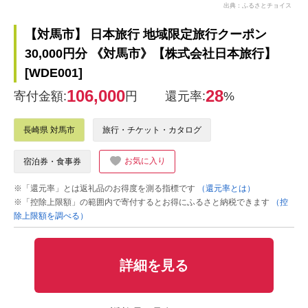
出典：ふるさとチョイス
【対馬市】 日本旅行 地域限定旅行クーポン
30,000円分 《対馬市》【株式会社日本旅行】
[WDE001]
106,000
28
寄付金額:
円
還元率:
%
長崎県 対馬市
旅行・チケット・カタログ
お気に入り
宿泊券・食事券
※「還元率」とは返礼品のお得度を測る指標です
（還元率とは）
※「控除上限額」の範囲内で寄付するとお得にふるさと納税できます
（控
除上限額を調べる）
詳細を見る