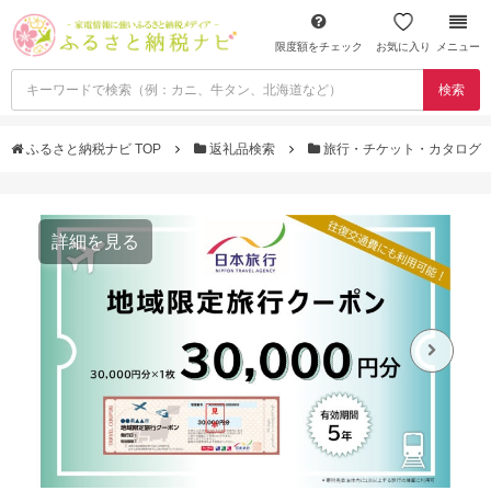
限度額をチェック
お気に入り
メニュー
検索
ふるさと納税ナビ TOP
返礼品検索
旅行・チケット・カタログ
詳細を見る