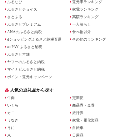
ふるなび
還元率ランキング
ふるさとチョイス
家電ランキング
さとふる
高額ランキング
ふるさとプレミアム
一人暮らし
ANAのふるさと納税
食べ物以外
dショッピングふるさと納税百選
その他のランキング
au PAY ふるさと納税
ふるさと本舗
ヤフーのふるさと納税
マイナビふるさと納税
ポイント還元キャンペーン
人気の返礼品から探す
牛肉
定期便
いくら
商品券・金券
カニ
旅行券
うなぎ
家電・電化製品
うに
自転車
米
日用品