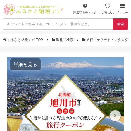
限度額をチェック
お気に入り
メニュー
検索
ふるさと納税ナビ TOP
返礼品検索
旅行・チケット・カタログ
詳細を見る