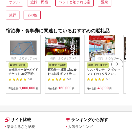
ホテル
旅館・民宿
ペットと泊まれる宿
温泉
旅行
その他
宿泊券・食事券に関連しているおすすめの返礼品
出典：ふるさとチョイ
出典：ふるさとプレミ
出典：ふるなび
ス
アム
愛知県 大口町
長野県 小諸市
神奈川県 鎌倉市
京
自転車オーダーメイド
宿泊券 中棚荘 1泊2食
リストランテ アマル
専門
チケット 30万円分
付 2名様 ギフト券 チ
フィイのイタリアンデ
菜と
【1360365】
ケット 券 宿泊 旅行
ィナーコースA ペア
池】
5.0
5.0
5.0
温泉 食事
券
鳥コ
064
1,000,000
160,000
48,000
寄付金額:
円
寄付金額:
円
寄付金額:
円
寄付
サイト比較
ランキングから探す
楽天ふるさと納税
人気ランキング