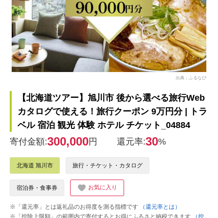
出典：ふるなび
【北海道ツアー】旭川市 後から選べる旅行Web
カタログで使える！旅行クーポン 9万円分 | トラ
ベル 宿泊 観光 体験 ホテル チケット_04884
300,000
30
寄付金額:
円
還元率:
%
北海道 旭川市
旅行・チケット・カタログ
お気に入り
宿泊券・食事券
※「還元率」とは返礼品のお得度を測る指標です
（還元率とは）
※「控除上限額」の範囲内で寄付するとお得にふるさと納税できます
（控