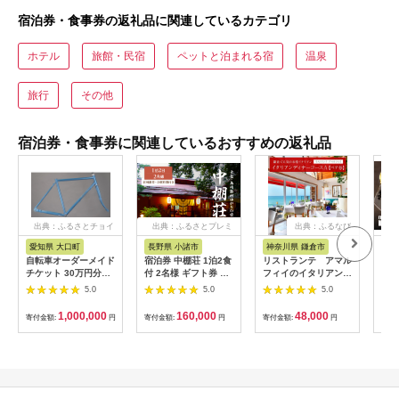
宿泊券・食事券の返礼品に関連しているカテゴリ
ホテル
旅館・民宿
ペットと泊まれる宿
温泉
旅行
その他
宿泊券・食事券に関連しているおすすめの返礼品
出典：ふるさとチョイ
出典：ふるさとプレミ
出典：ふるなび
ス
アム
愛知県 大口町
長野県 小諸市
神奈川県 鎌倉市
京
自転車オーダーメイド
宿泊券 中棚荘 1泊2食
リストランテ アマル
専門
チケット 30万円分
付 2名様 ギフト券 チ
フィイのイタリアンデ
菜と
【1360365】
ケット 券 宿泊 旅行
ィナーコースA ペア
池】
5.0
5.0
5.0
温泉 食事
券
鳥コ
064
1,000,000
160,000
48,000
寄付金額:
円
寄付金額:
円
寄付金額:
円
寄付