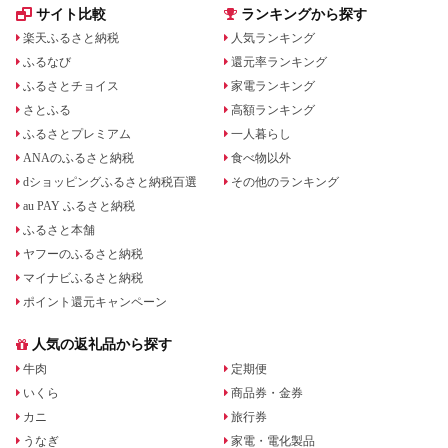
サイト比較
ランキングから探す
楽天ふるさと納税
人気ランキング
ふるなび
還元率ランキング
ふるさとチョイス
家電ランキング
さとふる
高額ランキング
ふるさとプレミアム
一人暮らし
ANAのふるさと納税
食べ物以外
dショッピングふるさと納税百選
その他のランキング
au PAY ふるさと納税
ふるさと本舗
ヤフーのふるさと納税
マイナビふるさと納税
ポイント還元キャンペーン
人気の返礼品から探す
牛肉
定期便
いくら
商品券・金券
カニ
旅行券
うなぎ
家電・電化製品