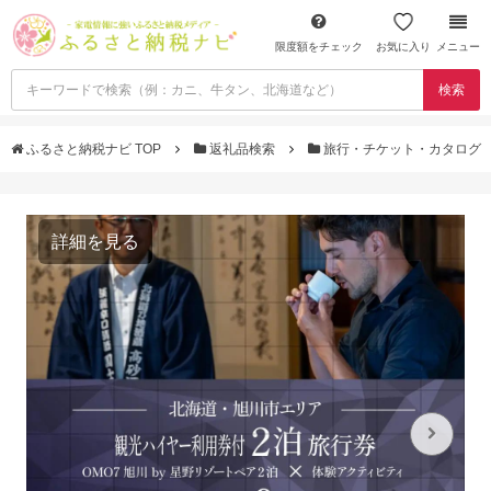
限度額をチェック
お気に入り
メニュー
検索
ふるさと納税ナビ TOP
返礼品検索
旅行・チケット・カタログ
詳細を見る