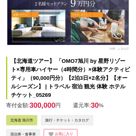
出典：ふるなび
【北海道ツアー】 「OMO7旭川 by 星野リゾー
ト×専用車ハイヤー（4時間分）×体験アクティビ
ティ」（90,000円分）【2泊3日×2名分】【オー
ルシーズン】 | トラベル 宿泊 観光 体験 ホテル
チケット_05269
300,000
30
寄付金額:
円
還元率:
%
北海道 旭川市
旅行・チケット・カタログ
お気に入り
宿泊券・食事券