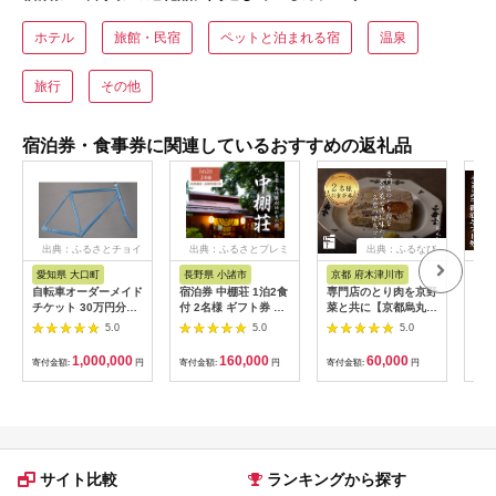
ホテル
旅館・民宿
ペットと泊まれる宿
温泉
旅行
その他
宿泊券・食事券に関連しているおすすめの返礼品
出典：ふるさとチョイ
出典：ふるさとプレミ
出典：ふるなび
ス
アム
愛知県 大口町
長野県 小諸市
京都 府木津川市
長
自転車オーダーメイド
宿泊券 中棚荘 1泊2食
専門店のとり肉を京野
界 
チケット 30万円分
付 2名様 ギフト券 チ
菜と共に【京都烏丸御
税宿
【1360365】
ケット 券 宿泊 旅行
池】で味わう2名様焼
（1
5.0
5.0
5.0
温泉 食事
鳥コースお食事券
リゾ
064-15
1,000,000
160,000
60,000
寄付金額:
円
寄付金額:
円
寄付金額:
円
寄付
サイト比較
ランキングから探す