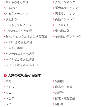
楽天ふるさと納税
人気ランキング
ふるなび
還元率ランキング
ふるさとチョイス
家電ランキング
さとふる
高額ランキング
ふるさとプレミアム
一人暮らし
ANAのふるさと納税
食べ物以外
dショッピングふるさと納税百選
その他のランキング
au PAY ふるさと納税
ふるさと本舗
ヤフーのふるさと納税
マイナビふるさと納税
ポイント還元キャンペーン
人気の返礼品から探す
牛肉
定期便
いくら
商品券・金券
カニ
旅行券
うなぎ
家電・電化製品
うに
自転車