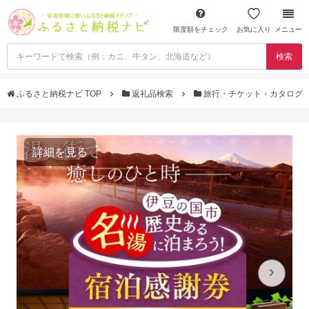
限度額をチェック
お気に入り
メニュー
検索
ふるさと納税ナビ TOP
返礼品検索
旅行・チケット・カタログ
詳細を見る