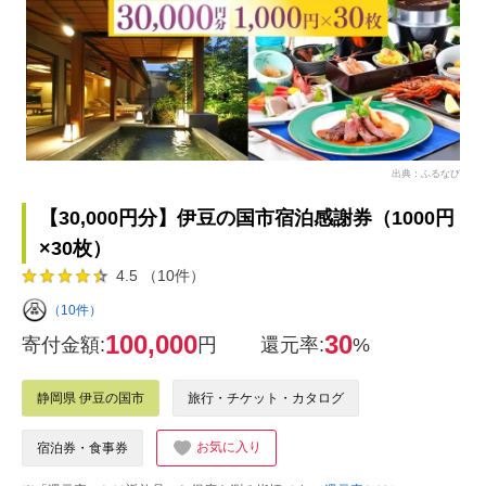
出典：ふるなび
【30,000円分】伊豆の国市宿泊感謝券（1000円
×30枚）
4.5 （10件）
（10件）
100,000
30
寄付金額:
円
還元率:
%
静岡県 伊豆の国市
旅行・チケット・カタログ
お気に入り
宿泊券・食事券