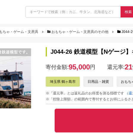
検索
もちゃ・ゲーム・文房具
おもちゃ・ゲーム・文房具のその他
J04
J044-26 鉄道模型【Nゲージ
95,000
21
寄付金額:
円
還元率:
埼玉県 鶴ヶ島市
日用品・雑貨
おもち
※「還元率」とは返礼品のお得度を測る指標です
（還
※「控除上限額」の範囲内で寄付するとお得にふるさ