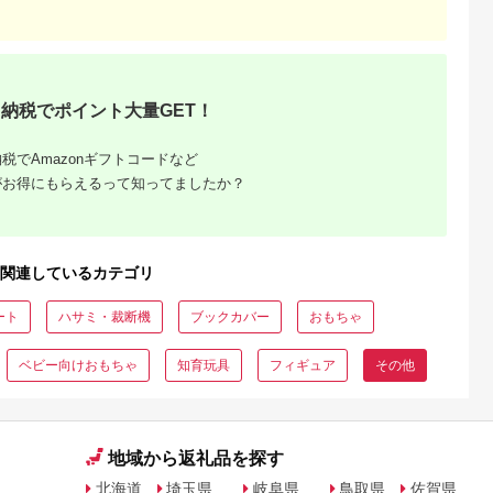
天ふるさと納
出典：楽天ふるさと納
出典：楽天ふるさと納
出典：ふるさとチョ
税
税
税
すさみ町
埼玉県 鶴ヶ島市
埼玉県 鶴ヶ島市
埼玉県 鶴ヶ島市
と納税】
【ふるさと納税】
【ふるさと納税】
J010-26 鉄道模型【
 オルゴールト
J040-26 鉄道模型【N
J014-26 鉄道模型
ゲージ】789系1000
納税でポイント大量GET！
おもちゃ 子供
ゲージ】東武鉄道
【Nゲージ】EF80＋
番台「カムイ・すず
モチャ 玩具
8000系(後期更新車)
貨物列車6両セット
ん」
8,000
95,000
95,000
95,000
 お祝い 木
東武アーバンパークラ
円
寄付金額:
円
寄付金額:
円
寄付金額:
円
税でAmazonギフトコードなど
安全 オーガ
イン 6両セット
がお得にもらえるって知ってましたか？
 ファース
車 でんしゃ
関連しているカテゴリ
ート
ハサミ・裁断機
ブックカバー
おもちゃ
ベビー向けおもちゃ
知育玩具
フィギュア
その他
地域から返礼品を探す
北海道
埼玉県
岐阜県
鳥取県
佐賀県