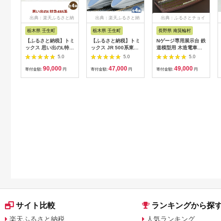
出典：楽天ふるさと納
出典：楽天ふるさと納
出典：ふるさとチョイ
税
税
ス
栃木県 壬生町
栃木県 壬生町
長野県 南箕輪村
【ふるさと納税】トミ
【ふるさと納税】トミ
Nゲージ専用展示台 鉄
ックス 思い出のL特急
ックス JR 500系東海
道模型用 木造電車庫
485系 鉄道模型入門
道・山陽新幹線(のぞ
ケース付きA＜ひな壇
5.0
5.0
5.0
セット｜模型 鉄道
み)基本セット｜模型
タイプ＞
90,000
47,000
49,000
TOMIX とみっくす 壬
鉄道 TOMIX とみっく
【1289380】
寄付金額:
円
寄付金額:
円
寄付金額:
円
生町 栃木
す 壬生町 栃木
サイト比較
ランキングから探
楽天ふるさと納税
人気ランキング