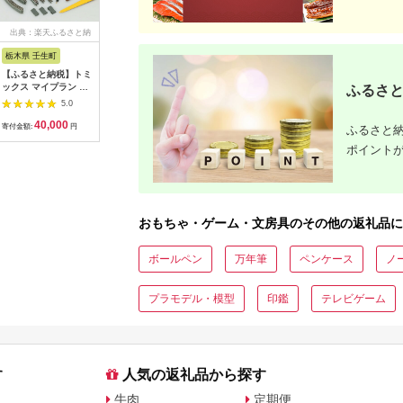
出典：楽天ふるさと納
出典：楽天ふるさと納
出典：ふるさとチョイ
出典：楽
税
税
ス
栃木県 壬生町
栃木県 壬生町
静岡県 磐田市
和歌山県 
【ふるさと納税】トミ
【ふるさと納税】トミ
Nゲージ・HOゲージ
【ふるさ
ックス マイプラン LT
ックス JR EF510-0形
対応 鉄道模型ディス
IKONIH
ふるさと
III(F)｜模型 鉄道
コンテナ列車セット
プレイケース 幅
レイン/ 
5.0
4.8
TOMIX とみっくす 壬
113cm(ホワイト)
こども オ
40,000
40,000
59,000
2
生町 栃木
TMC-K113W_ ディス
プレゼント
寄付金額:
円
寄付金額:
円
寄付金額:
円
寄付金額:
ふるさと納
プレイケース 鉄道模
出産祝い 
ポイント
型 鉄道 模型 ディスプ
ニックトイ
レイ ケース Nゲージ
トトイ 電
HOゲージ 展示 車両
トレイン
コレクション ホワイ
ト 薄型 アクリル扉 収
納 家具 保護 日本製
おもちゃ・ゲーム・文房具のその他の返礼品に
【1547764】
ボールペン
万年筆
ペンケース
ノ
プラモデル・模型
印鑑
テレビゲーム
す
人気の返礼品から探す
牛肉
定期便