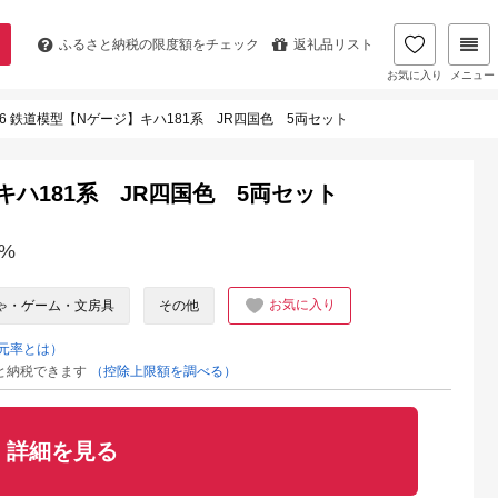
ふるさと納税の
限度額をチェック
返礼品リスト
お気に入り
メニュー
4-26 鉄道模型【Nゲージ】キハ181系 JR四国色 5両セット
】キハ181系 JR四国色 5両セット
%
お気に入り
ゃ・ゲーム・文房具
その他
元率とは）
と納税できます
（控除上限額を調べる）
詳細を見る