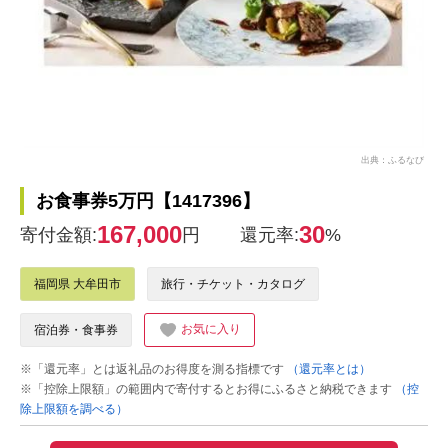
出典：ふるなび
お食事券5万円【1417396】
167,000
30
寄付金額:
円
還元率:
%
福岡県 大牟田市
旅行・チケット・カタログ
お気に入り
宿泊券・食事券
※「還元率」とは返礼品のお得度を測る指標です
（還元率とは）
※「控除上限額」の範囲内で寄付するとお得にふるさと納税できます
（控
除上限額を調べる）