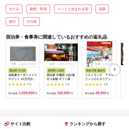
ホテル
旅館・民宿
ペットと泊まれる宿
温泉
旅行
その他
宿泊券・食事券に関連しているおすすめの返礼品
出典：ふるさとチョイ
出典：ふるさとプレミ
出典：ふるなび
ス
アム
愛知県 大口町
長野県 小諸市
神奈川県 鎌倉市
京
自転車オーダーメイド
宿泊券 中棚荘 1泊2食
リストランテ アマル
専門
チケット 30万円分
付 2名様 ギフト券 チ
フィイのイタリアンデ
菜と
【1360365】
ケット 券 宿泊 旅行
ィナーコースA ペア
池】
5.0
5.0
5.0
温泉 食事
券
鳥コ
064
1,000,000
160,000
48,000
寄付金額:
円
寄付金額:
円
寄付金額:
円
寄付
サイト比較
ランキングから探す