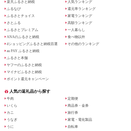
楽天ふるさと納税
人気ランキング
ふるなび
還元率ランキング
ふるさとチョイス
家電ランキング
さとふる
高額ランキング
ふるさとプレミアム
一人暮らし
ANAのふるさと納税
食べ物以外
dショッピングふるさと納税百選
その他のランキング
au PAY ふるさと納税
ふるさと本舗
ヤフーのふるさと納税
マイナビふるさと納税
ポイント還元キャンペーン
人気の返礼品から探す
牛肉
定期便
いくら
商品券・金券
カニ
旅行券
うなぎ
家電・電化製品
うに
自転車