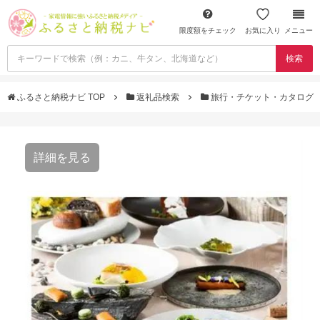
限度額をチェック
お気に入り
メニュー
検索
ふるさと納税ナビ TOP
返礼品検索
旅行・チケット・カタログ
詳細を見る