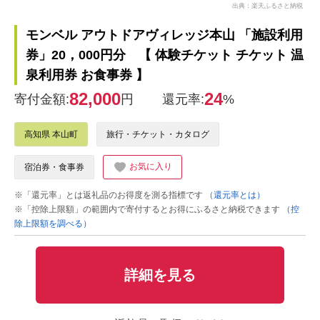
出典：楽天ふるさと納税
モンベル アウトドアヴィレッジ本山 「施設利用
券」20，000円分 【 体験チケット チケット 温
泉利用券 お食事券 】
82,000
24
寄付金額:
円
還元率:
%
高知県 本山町
旅行・チケット・カタログ
お気に入り
宿泊券・食事券
※「還元率」とは返礼品のお得度を測る指標です
（還元率とは）
※「控除上限額」の範囲内で寄付するとお得にふるさと納税できます
（控
除上限額を調べる）
詳細を見る