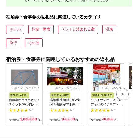
宿泊券・食事券の返礼品に関連しているカテゴリ
ホテル
旅館・民宿
ペットと泊まれる宿
温泉
旅行
その他
宿泊券・食事券に関連しているおすすめの返礼品
出典：ふるさとチョイ
出典：ふるさとプレミ
出典：ふるなび
ス
アム
愛知県 大口町
長野県 小諸市
神奈川県 鎌倉市
京
自転車オーダーメイド
宿泊券 中棚荘 1泊2食
リストランテ アマル
専門
チケット 30万円分
付 2名様 ギフト券 チ
フィイのイタリアンデ
菜と
【1360365】
ケット 券 宿泊 旅行
ィナーコースA ペア
池】
5.0
5.0
5.0
温泉 食事
券
鳥コ
064
1,000,000
160,000
48,000
寄付金額:
円
寄付金額:
円
寄付金額:
円
寄付