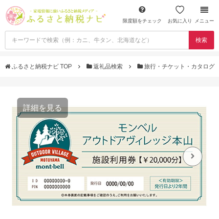
限度額をチェック
お気に入り
メニュー
検索
ふるさと納税ナビ TOP
返礼品検索
旅行・チケット・カタログ
詳細を見る