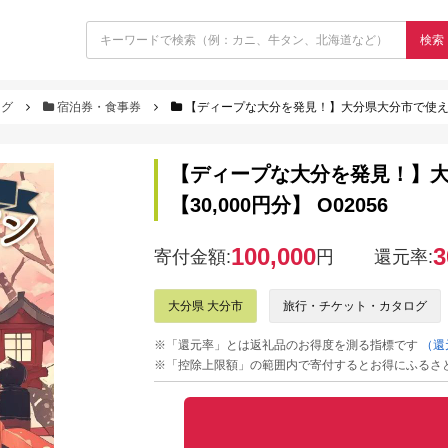
検索
ログ
宿泊券・食事券
【ディープな大分を発見！】大分県大分市で使えるトラ
【ディープな大分を発見！】
【30,000円分】 O02056
100,000
3
寄付金額:
円
還元率:
大分県 大分市
旅行・チケット・カタログ
※「還元率」とは返礼品のお得度を測る指標です
（還
※「控除上限額」の範囲内で寄付するとお得にふるさ