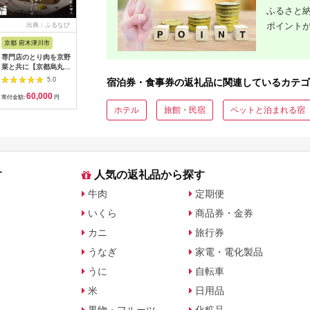
ふるさと納
ポイント
出典：ふるなび
出典：ふるなび
出典：ふるなび
出典：ふ
京都 府木津川市
長崎県
埼玉県 飯能市
宮崎県 都
専門店のとり肉を京野
界 雲仙 ふるさと納
【BlueTarp】ランチ
【先行受
菜と共に【京都烏丸御
税宿泊ギフト券
お食事券(ペア) チケッ
ラブ購入
池】で味わう2名様焼
（15,000円）【星野
ト HNNC001
300,000円
5.0
5.0
5.0
宿泊券・食事券の返礼品に関連しているカテゴ
鳥コースお食事券
リゾート】
C701_(
60,000
50,000
14,000
1
064-15
ゴルフクラ
寄付金額:
円
寄付金額:
円
寄付金額:
円
寄付金額:
ップ ゼク
ホテル
旅館・民宿
ペットと泊まれる宿
ソン クリ
チケット 
アイアン 
フェアウ
ハイブリッ
ジ 最新モ
す
人気の返礼品から探す
牛肉
定期便
いくら
商品券・金券
カニ
旅行券
うなぎ
家電・電化製品
うに
自転車
米
日用品