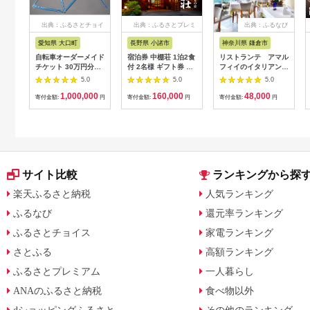
出典：ふるさとチョイ
出典：ふるさとプレミ
出典：ふるなび
ス
アム
愛知県 大口町
長野県 小諸市
神奈川県 鎌倉市
自転車オーダーメイド
宿泊券 中棚荘 1泊2食
リストランテ アマル
チケット 30万円分
付 2名様 ギフト券 チ
フィイのイタリアンデ
【1360365】
ケット 券 宿泊 旅行
ィナーコースA ペア
5.0
5.0
5.0
温泉 食事
券
1,000,000
160,000
48,000
寄付金額:
円
寄付金額:
円
寄付金額:
円
サイト比較
ランキングから探
楽天ふるさと納税
人気ランキング
ふるなび
還元率ランキング
ふるさとチョイス
家電ランキング
さとふる
高額ランキング
ふるさとプレミアム
一人暮らし
ANAのふるさと納税
食べ物以外