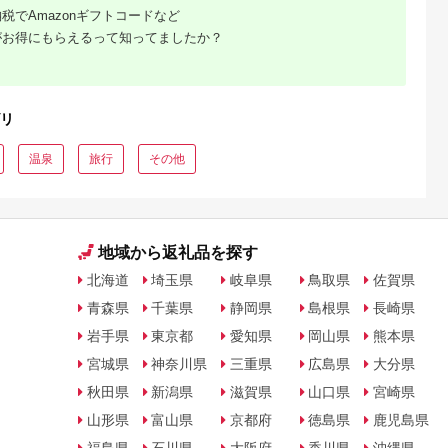
税でAmazonギフトコードなど
がお得にもらえるって知ってましたか？
るさとチョイ
出典：ふるさとチョイ
出典：ふるさとプレミ
出典：ふるさとプレ
ス
ス
アム
ア
城市
群馬県 長野原町
秋田県 にかほ市
岡山県 玉野市
付】ゴルフク
北軽井沢・八ッ場ダム
全日 さんねむ温泉 ペ
瀬戸内 温泉 たまの湯
補助券
周辺ほか町内各所で利
ア宿泊券[2名:1泊朝食
入館優待券 10枚 セ
_GI-
用可能な長野原町ふる
付・スタンダードツイ
ト 利用券 チケット
5.0
5.0
5.0
5.0
リ
都城市) ゴルフ
さと感謝券（3,000円
ン] 旅行券 チケット
,000,000
10,000
51,000
49,000
ブ ダンロ
分）
円
寄付金額:
円
寄付金額:
円
寄付金額:
円
シオ スリク
温泉
旅行
その他
ーブランド
購入補助券
ドライバー
ェイウッド
ド ウエッ
デル
地域から返礼品を探す
北海道
埼玉県
岐阜県
鳥取県
佐賀県
青森県
千葉県
静岡県
島根県
長崎県
岩手県
東京都
愛知県
岡山県
熊本県
宮城県
神奈川県
三重県
広島県
大分県
秋田県
新潟県
滋賀県
山口県
宮崎県
山形県
富山県
京都府
徳島県
鹿児島県