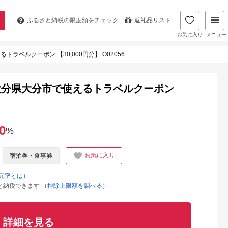
ふるさと納税の
限度額をチェック
返礼品リスト
お気に入り
メニュー
ベルクーポン 【30,000円分】 O02056
大分県大分市で使えるトラベルクーポン
0
%
お気に入り
宿泊券・食事券
元率とは）
と納税できます
（控除上限額を調べる）
詳細を見る