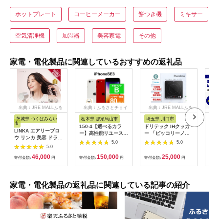
ホットプレート
コーヒーメーカー
餅つき機
ミキサー
空気清浄機
加湿器
美容家電
その他
家電・電化製品に関連しているおすすめの返礼品
出典：JRE MALLふる
出典：ふるさとチョイ
出典：JRE MALLふる
さと納税
ス
さと納税
茨城県 つくばみらい
栃木県 那須烏山市
埼玉県 川口市
広
市
150-4【選べるカラ
ドリテック IHクッカ
工具
LINKA エアリーブロ
ー】高性能リユース
ー 「ピッコリーノ」
だこ
ウ リンカ 美容 ドライ
スマホ Apple
ブラック DI-
200
5.0
5.0
ヤー ヘアケア 髪 エス
5.0
iPhoneSE 3 128GB
217BK【1642626】
具
テ ギフト ラッピング
SIMロック解除済 本
46,000
150,000
25,000
贈呈品 プレゼント 母
寄付金額:
円
寄付金額:
円
寄付金額:
円
寄付
体のみ ｜ 中古 再生品
の日 母の日準備 母の
本体 端末
日ギフト [EV08-NT]
家電・電化製品の返礼品に関連している記事の紹介