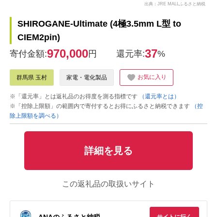
出典：JRE MALLふるさと納税
SHIROGANE-Ultimate (4極3.5mm L型 to
CIEM2pin)
970,000
37
寄付金額:
円
還元率:
%
お気に入り
群馬県 玉村
家電・電化製品
※「還元率」とは返礼品のお得度を測る指標です
（還元率とは）
※「控除上限額」の範囲内で寄付するとお得にふるさと納税できます
（控
除上限額を調べる）
詳細を見る
この返礼品の取扱いサイト
ANAのふるさと納税