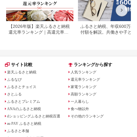
【2026年版】楽天ふるさと納税
ふるさと納税、年収600万の
還元率ランキング｜高還元率返
付額を解説。共働きや子ども
礼品をジャンル別に比較
いる場合も
サイト比較
ランキングから探す
楽天ふるさと納税
人気ランキング
ふるなび
還元率ランキング
ふるさとチョイス
家電ランキング
さとふる
高額ランキング
ふるさとプレミアム
一人暮らし
ANAのふるさと納税
食べ物以外
dショッピングふるさと納税百選
その他のランキング
au PAY ふるさと納税
ふるさと本舗