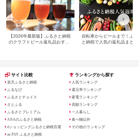
【2026年最新版】ふるさと納税
自転車からビールまで！ふる
のクラフトビール返礼品おすす
と納税で人気の返礼品まとめ
めランキング｜還元率で比較
サイト比較
ランキングから探す
楽天ふるさと納税
人気ランキング
ふるなび
還元率ランキング
ふるさとチョイス
家電ランキング
さとふる
高額ランキング
ふるさとプレミアム
一人暮らし
ANAのふるさと納税
食べ物以外
dショッピングふるさと納税百選
その他のランキング
au PAY ふるさと納税