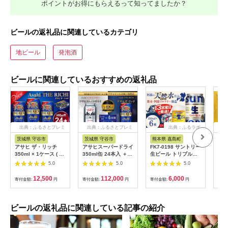
ポイントがお得にもらえるって知ってましたか？
ビールの返礼品に関連しているカテゴリ
地ビール
発泡酒
ビールに関連しているおすすめの返礼品
出典：ふるさとプレミ
出典：ふるさとプレミ
出典：ふるラボ
出
アム
アム
茨城県 守谷市
茨城県 守谷市
熊本県 嘉島町
熊
アサヒ ザ・リッチ
アサヒスーパードライ
FK7-0198 サントリー
“九
350ml × 1ケース ( 24
350ml缶 24本入 ＋
生ビール トリプル生
べ 
本 ) | アサヒビール 酒
アサヒ ザ・リッチ
350ml ×6缶入り 熊本
ル 4
5.0
5.0
5.0
発泡酒 新ジャンル 第
350ml缶 24本入 3ヶ
県 嘉島町 ビール サン
24
3のビール ザリッチ
月に1回×4回便（定期
生
荷予
12,500
112,000
6,000
寄付金額:
円
寄付金額:
円
寄付金額:
円
寄付
ギフト 内祝い 茨城県
便） 発泡酒 新ジャン
阿蘇
守谷市 酒のみらい
ル 第3のビール
プレ
mirai
ザ・
ツ 
ビールの返礼品に関連している記事の紹介
アル
船町
モル