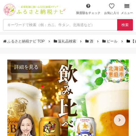
限度額をチェック
お気に入り
メニュー
検索
ふるさと納税ナビ TOP
返礼品検索
酒
ビール
【
詳細を見る