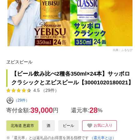
出典：ふるなび
ヱビスビール
【ビール飲み比べ2種各350ml×24本】サッポロ
クラシックとヱビスビール【30001020180021】
4.5 （29件）
（29件）
39,000
28
寄付金額:
円
還元率:
%
お気に入り
北海道 恵庭市
酒
ビール
※「還元率」とは返礼品のお得度を測る指標です
（還元率とは）