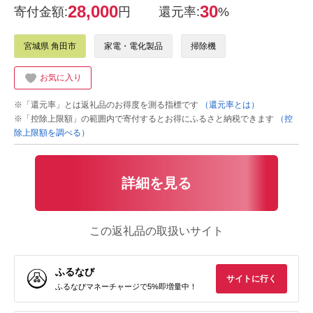
28,000
30
寄付金額:
円
還元率:
%
宮城県 角田市
家電・電化製品
掃除機
お気に入り
※「還元率」とは返礼品のお得度を測る指標です
（還元率とは）
※「控除上限額」の範囲内で寄付するとお得にふるさと納税できます
（控
除上限額を調べる）
詳細を見る
この返礼品の取扱いサイト
ふるなび
サイトに行く
ふるなびマネーチャージで5%即増量中！