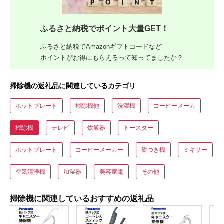
ふるさと納税でポイント大量GET！
ふるさと納税でAmazonギフトコードなど
ポイントがお得にもらえるって知ってましたか？
掃除機の返礼品に関連しているカテゴリ
ホットプレート
掃除機他
洗濯機
コーヒーメーカ
掃除機
テレビ
炊飯器
トースター
ホットプレート
コーヒーメーカー
餅つき機
ミキサー
空気清浄機
加湿器
美容家電
その他
掃除機に関連しているおすすめの返礼品