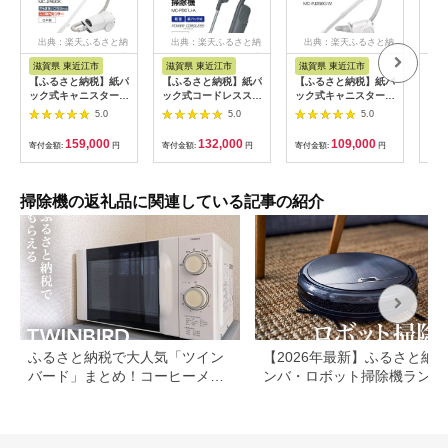
出典：楽天ふるさと納
出典：楽天ふるさと納
出典：楽天ふるさと納
出
税
税
税
滋賀県 東近江市
滋賀県 東近江市
滋賀県 東近江市
埼
【ふるさと納税】紙パ
【ふるさと納税】紙パ
【ふるさと納税】紙パ
三菱
ック式キャニスター掃
ック式コードレスステ
ック式キャニスター掃
ッ
除機 MC-JP890K-W
ィック掃除機 MC-
除機【MC-PJ250G-
iNS
5.0
5.0
5.0
Panasonic パナソニ
PB61J-A パナソニッ
W】 Panasonic 滋賀
ラー
ック 滋賀県 東近江市
ク 滋賀県 東近江市
県 東近江市 AO-I01
ール
159,000
132,000
109,000
寄付金額:
円
寄付金額:
円
寄付金額:
円
寄付
AE-I04 掃除機 紙パッ
AC-B03 掃除機 コー
掃除機 紙パック式 キ
HC-
ク キャニスター 軽量
ドレス 紙パック ステ
ャニスター パナソニ
型 
コンパクト 軽い から
ィック 軽量 吸引力 強
ック
ズル
まないブラシ 静音 強
い スタンド 収納 楽
グ 
掃除機の返礼品に関連している記事の紹介
力 吸引 LED 家電
軽い 大容量
チメ
シュ
ふるさと納税で大人気「ツイン
【2026年最新】ふるさと納税
バード」まとめ！コーヒーメー
ンバ・ロボット掃除機ランキ
カーや掃除機など
グ｜人気モデルを比較