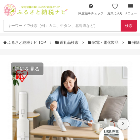
限度額をチェック
お気に入り
メニュー
検索
ふるさと納税ナビ TOP
返礼品検索
家電・電化製品
掃除
詳細を見る