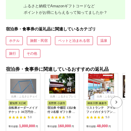
ふるさと納税でAmazonギフトコードなど
ポイントがお得にもらえるって知ってましたか？
宿泊券・食事券の返礼品に関連しているカテゴリ
ホテル
旅館・民宿
ペットと泊まれる宿
温泉
旅行
その他
宿泊券・食事券に関連しているおすすめの返礼品
出典：ふるさとチョイ
出典：ふるさとプレミ
出典：ふるなび
ス
アム
愛知県 大口町
長野県 小諸市
神奈川県 鎌倉市
京
自転車オーダーメイド
宿泊券 中棚荘 1泊2食
リストランテ アマル
専門
チケット 30万円分
付 2名様 ギフト券 チ
フィイのイタリアンデ
菜と
【1360365】
ケット 券 宿泊 旅行
ィナーコースA ペア
池】
5.0
5.0
5.0
温泉 食事
券
鳥コ
064
1,000,000
160,000
48,000
寄付金額:
円
寄付金額:
円
寄付金額:
円
寄付