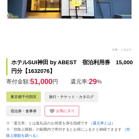
出典：ふるなび
ホテルSUI神田 by ABEST 宿泊利用券 15,000
円分【1632076】
51,000
29
寄付金額:
円
還元率:
%
東京都千代田区
旅行・チケット・カタログ
お気に入り
宿泊券・食事券
※「還元率」とは返礼品のお得度を測る指標です
（還元率とは）
※「控除上限額」の範囲内で寄付するとお得にふるさと納税できます
（控
除上限額を調べる）