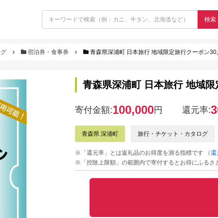
検索
ログ
宿泊券・食事券
青森県深浦町 日本旅行 地域限定旅行クーポン30,000円
青森県深浦町 日本旅行 地域限定旅行
100,000
3
寄付金額:
円
還元率:
青森県 深浦町
旅行・チケット・カタログ
※「還元率」とは返礼品のお得度を測る指標です
（還
※「控除上限額」の範囲内で寄付するとお得にふるさ