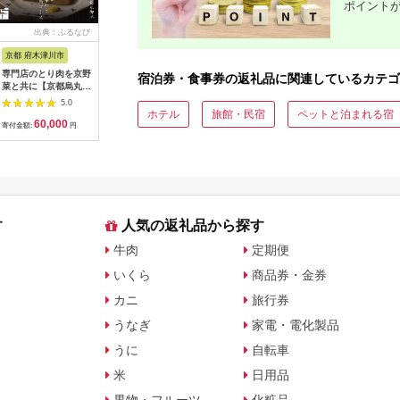
ポイント
出典：ふるなび
出典：ふるなび
出典：ふるなび
出典：ふ
京都 府木津川市
長崎県
埼玉県 飯能市
宮崎県 都
専門店のとり肉を京野
界 雲仙 ふるさと納
【BlueTarp】ランチ
【先行受
宿泊券・食事券の返礼品に関連しているカテゴ
菜と共に【京都烏丸御
税宿泊ギフト券
お食事券(ペア) チケッ
ラブ購入
池】で味わう2名様焼
（15,000円）【星野
ト HNNC001
300,000円
5.0
5.0
5.0
鳥コースお食事券
リゾート】
C701_(
ホテル
旅館・民宿
ペットと泊まれる宿
60,000
50,000
14,000
1
064-15
ゴルフクラ
寄付金額:
円
寄付金額:
円
寄付金額:
円
寄付金額:
ップ ゼク
ソン クリ
チケット 
アイアン 
フェアウ
ハイブリッ
ジ 最新モ
す
人気の返礼品から探す
牛肉
定期便
いくら
商品券・金券
カニ
旅行券
うなぎ
家電・電化製品
うに
自転車
米
日用品