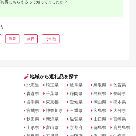
がお得にもらえるって知ってましたか？
るさとチョイ
出典：ふるさとチョイ
出典：ふるさとプレミ
出典：ふるさとチョ
ス
ス
アム
城市
群馬県 長野原町
秋田県 にかほ市
静岡県 島田市
付】ゴルフク
北軽井沢・八ッ場ダム
全日 さんねむ温泉 ペ
[№5695-0585]島田
リ
補助券
周辺ほか町内各所で利
ア宿泊券[2名:1泊朝食
総合スポーツセンタ
_GI-
用可能な長野原町ふる
付・スタンダードツイ
利用回数券12枚綴り
5.0
5.0
5.0
5.0
都城市) ゴルフ
さと感謝券（3,000円
ン] 旅行券 チケット
（プールorトレーニ
温泉
旅行
その他
,000,000
10,000
51,000
14,000
ブ ダンロ
分）
グ室)
円
寄付金額:
円
寄付金額:
円
寄付金額:
円
シオ スリク
ーブランド
購入補助券
ドライバー
ェイウッド
ド ウエッ
デル
地域から返礼品を探す
北海道
埼玉県
岐阜県
鳥取県
佐賀県
青森県
千葉県
静岡県
島根県
長崎県
岩手県
東京都
愛知県
岡山県
熊本県
宮城県
神奈川県
三重県
広島県
大分県
秋田県
新潟県
滋賀県
山口県
宮崎県
山形県
富山県
京都府
徳島県
鹿児島県