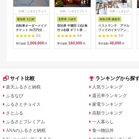
出典：ふるさとチョイ
出典：ふるさとプレミ
出典：ふるなび
ス
アム
愛知県 大口町
長野県 小諸市
神奈川県 鎌倉市
自転車オーダーメイド
宿泊券 中棚荘 1泊2食
リストランテ アマル
チケット 30万円分
付 2名様 ギフト券 チ
フィイのイタリアンデ
【1360365】
ケット 券 宿泊 旅行
ィナーコースA ペア
5.0
5.0
5.0
温泉 食事
券
1,000,000
160,000
48,000
寄付金額:
円
寄付金額:
円
寄付金額:
円
サイト比較
ランキングから探
楽天ふるさと納税
人気ランキング
ふるなび
還元率ランキング
ふるさとチョイス
家電ランキング
さとふる
高額ランキング
ふるさとプレミアム
一人暮らし
ANAのふるさと納税
食べ物以外