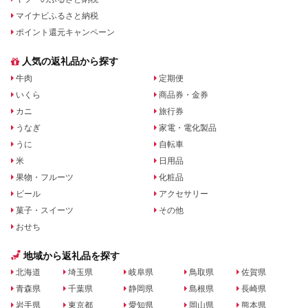
マイナビふるさと納税
ポイント還元キャンペーン
人気の返礼品から探す
牛肉
定期便
いくら
商品券・金券
カニ
旅行券
うなぎ
家電・電化製品
うに
自転車
米
日用品
果物・フルーツ
化粧品
ビール
アクセサリー
菓子・スイーツ
その他
おせち
地域から返礼品を探す
北海道
埼玉県
岐阜県
鳥取県
佐賀県
青森県
千葉県
静岡県
島根県
長崎県
岩手県
東京都
愛知県
岡山県
熊本県