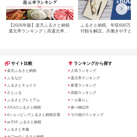
【2026年版】楽天ふるさと納税
ふるさと納税、年収600万の
還元率ランキング｜高還元率返
付額を解説。共働きや子ども
礼品をジャンル別に比較
いる場合も
サイト比較
ランキングから探す
楽天ふるさと納税
人気ランキング
ふるなび
還元率ランキング
ふるさとチョイス
家電ランキング
さとふる
高額ランキング
ふるさとプレミアム
一人暮らし
ANAのふるさと納税
食べ物以外
dショッピングふるさと納税百選
その他のランキング
au PAY ふるさと納税
ふるさと本舗
ヤフーのふるさと納税