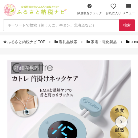
限度額をチェック
お気に入り
メニュー
検索
ふるさと納税ナビ TOP
返礼品検索
家電・電化製品
＜c
詳細を見る