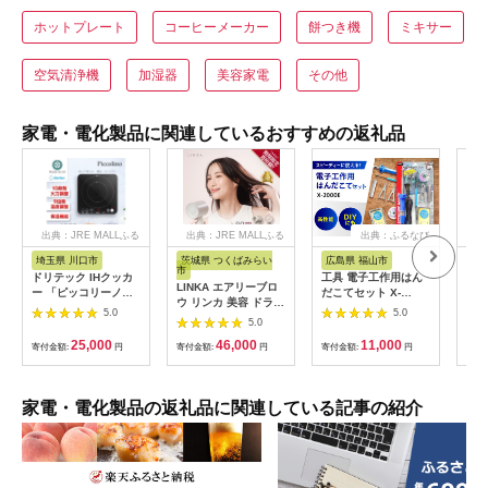
ホットプレート
コーヒーメーカー
餅つき機
ミキサー
空気清浄機
加湿器
美容家電
その他
家電・電化製品に関連しているおすすめの返礼品
出典：JRE MALLふる
出典：JRE MALLふる
出典：ふるなび
さと納税
さと納税
埼玉県 川口市
茨城県 つくばみらい
広島県 福山市
大
市
ドリテック IHクッカ
工具 電子工作用はん
乾電
LINKA エアリーブロ
ー 「ピッコリーノ」
だこてセット X-
単3
ウ リンカ 美容 ドライ
ブラック DI-
2000E[BAEG004]工
カリ
5.0
5.0
ヤー ヘアケア 髪 エス
217BK【1642626】
5.0
具
ック
テ ギフト ラッピング
25,000
46,000
11,000
寄付金額:
円
贈呈品 プレゼント 母
寄付金額:
円
寄付金額:
円
寄付
の日 母の日準備 母の
日ギフト [EV08-NT]
家電・電化製品の返礼品に関連している記事の紹介