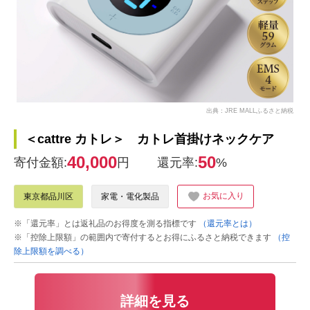
出典：JRE MALLふるさと納税
＜cattre カトレ＞ カトレ首掛けネックケア
40,000
50
寄付金額:
円
還元率:
%
お気に入り
東京都品川区
家電・電化製品
※「還元率」とは返礼品のお得度を測る指標です
（還元率とは）
※「控除上限額」の範囲内で寄付するとお得にふるさと納税できます
（控
除上限額を調べる）
詳細を見る