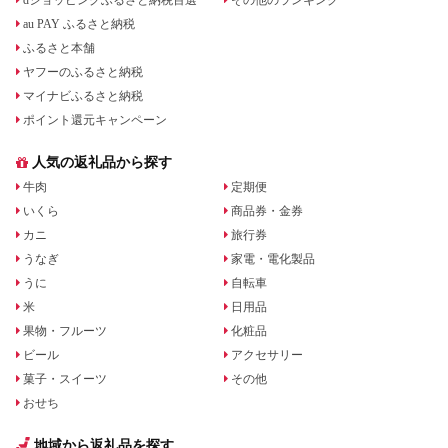
dショッピングふるさと納税百選
その他のランキング
au PAY ふるさと納税
ふるさと本舗
ヤフーのふるさと納税
マイナビふるさと納税
ポイント還元キャンペーン
人気の返礼品から探す
牛肉
定期便
いくら
商品券・金券
カニ
旅行券
うなぎ
家電・電化製品
うに
自転車
米
日用品
果物・フルーツ
化粧品
ビール
アクセサリー
菓子・スイーツ
その他
おせち
地域から返礼品を探す