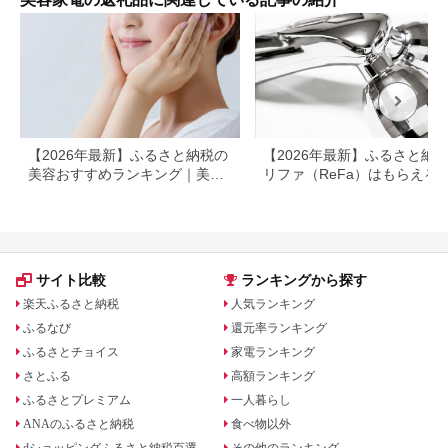
ジ ボディケア リフト
ケア フェイスケア ス
カルプ ボディ 全身 防
水 美容 美容家電 福岡
市 福岡
【2026年最新】ふるさと納税の
【2026年最新】ふるさと納
美容おすすめランキング｜美容
リファ（ReFa）はもらえる
家電・コスメ・スキンケアを比
ャワーヘッド・ドライヤー対
較
返礼品を徹底解説
サイト比較
ランキングから探す
楽天ふるさと納税
人気ランキング
ふるなび
還元率ランキング
ふるさとチョイス
家電ランキング
さとふる
高額ランキング
ふるさとプレミアム
一人暮らし
ANAのふるさと納税
食べ物以外