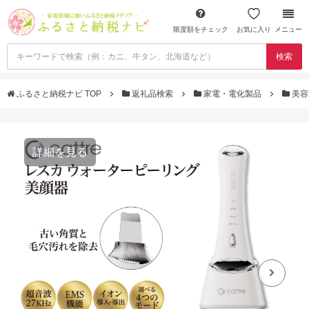
限度額をチェック
お気に入り
メニュー
検索
ふるさと納税ナビ TOP
返礼品検索
家電・電化製品
美容
詳細を見る