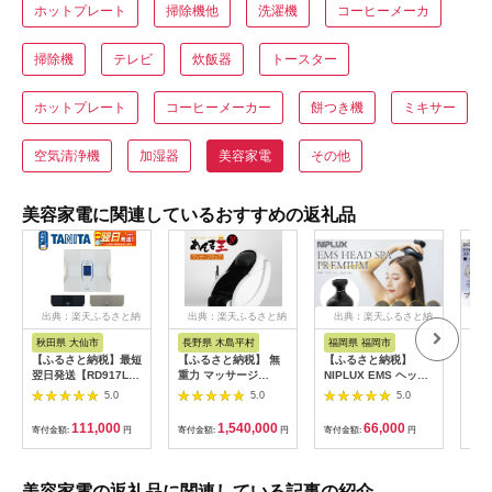
ホットプレート
掃除機他
洗濯機
コーヒーメーカ
掃除機
テレビ
炊飯器
トースター
ホットプレート
コーヒーメーカー
餅つき機
ミキサー
空気清浄機
加湿器
美容家電
その他
美容家電に関連しているおすすめの返礼品
出典：楽天ふるさと納
出典：楽天ふるさと納
出典：楽天ふるさと納
出
税
税
税
秋田県 大仙市
長野県 木島平村
福岡県 福岡市
東
【ふるさと納税】最短
【ふるさと納税】 無
【ふるさと納税】
ドク
翌日発送【RD917L】
重力 マッサージ
NIPLUX EMS ヘッ
ッチ
タニタ 体組成計 イン
R1500-01 あんま王4
ド・フェイシャルケア
ブラ
5.0
5.0
5.0
ナースキャンデュアル
| 日用品 家電 マッサ
HEAD SPA
振動
【メタリックブラック
ージチェア あんま王
PREMIUM NP-
【1
111,000
1,540,000
66,000
寄付金額:
円
寄付金額:
円
寄付金額:
円
寄付
／グレイッシュゴール
無重力 長野県 木島平
EHSP23BK アタッチ
ド／パールホワイト】
村 信州
メント付 頭皮ケア 頭
体重計
皮マッサージ ヘッド
スパ 美顔器 マッサー
美容家電の返礼品に関連している記事の紹介