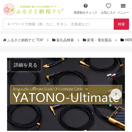
限度額をチェック
お気に入り
メニュー
検索
ふるさと納税ナビ TOP
返礼品検索
家電・電化製品
YAT
詳細を見る