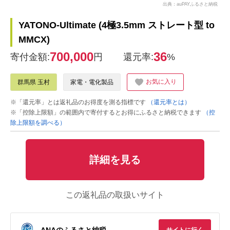
出典：auPAYふるさと納税
YATONO-Ultimate (4極3.5mm ストレート型 to
MMCX)
700,000
36
寄付金額:
円
還元率:
%
お気に入り
群馬県 玉村
家電・電化製品
※「還元率」とは返礼品のお得度を測る指標です
（還元率とは）
※「控除上限額」の範囲内で寄付するとお得にふるさと納税できます
（控
除上限額を調べる）
詳細を見る
この返礼品の取扱いサイト
ANAのふるさと納税