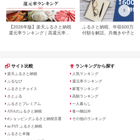
【2026年版】楽天ふるさと納税
ふるさと納税、年収600万の
還元率ランキング｜高還元率返
付額を解説。共働きや子ども
礼品をジャンル別に比較
いる場合も
サイト比較
ランキングから探す
楽天ふるさと納税
人気ランキング
ふるなび
還元率ランキング
ふるさとチョイス
家電ランキング
さとふる
高額ランキング
ふるさとプレミアム
一人暮らし
ANAのふるさと納税
食べ物以外
dショッピングふるさと納税百選
その他のランキング
au PAY ふるさと納税
ふるさと本舗