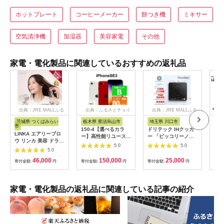
ホットプレート
コーヒーメーカー
餅つき機
ミキサー
空気清浄機
加湿器
美容家電
その他
家電・電化製品に関連しているおすすめの返礼品
出典：JRE MALLふる
出典：ふるさとチョイ
出典：JRE MALLふる
さと納税
ス
さと納税
茨城県 つくばみらい
栃木県 那須烏山市
埼玉県 川口市
静
市
150-4【選べるカラ
ドリテック IHクッカ
ピア
LINKA エアリーブロ
ー】高性能リユース
ー 「ピッコリーノ」
オー
ウ リンカ 美容 ドライ
スマホ Apple
ブラック DI-
ピア
5.0
5.0
ヤー ヘアケア 髪 エス
5.0
iPhoneSE 3 128GB
217BK【1642626】
テ ギフト ラッピング
SIMロック解除済 本
46,000
150,000
25,000
贈呈品 プレゼント 母
寄付金額:
円
寄付金額:
円
寄付金額:
円
寄付
体のみ ｜ 中古 再生品
の日 母の日準備 母の
本体 端末
日ギフト [EV08-NT]
家電・電化製品の返礼品に関連している記事の紹介