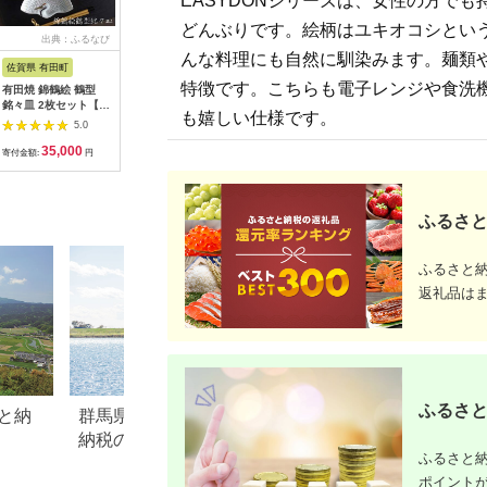
EASYDONシリーズは、女性の方で
どんぶりです。絵柄はユキオコシとい
出典：ふるなび
出典：ふるなび
出典：ふるなび
出
んな料理にも自然に馴染みます。麺類
佐賀県 有田町
長崎県 波佐見町
長崎県 波佐見町
茨城県 龍
特徴です。こちらも電子レンジや食洗
有田焼 錦鶴絵 鶴型
【波佐見焼】しのぎ
【波佐見焼】デイジー
江戸切子 ペアロック
銘々皿 2枚セット【丸
茶碗 大2個セット グ
ティーポット S（グレ
グラス〈
も嬉しい仕様です。
兄商社】食器 器 うつ
レー・ピンク 食器 ち
ー） 食器 皿 【西山】
籠目紋〉
5.0
5.0
5.0
わ 皿 取皿 縁起物 鶴
ゃわん【一龍陶苑】
【NISHIYAMAJAPAN
タル TPS3
35,000
12,000
22,000
5
ツル お祝い お正月 お
[CC93]
】 [CB72] 波佐見焼
AB | ロ
寄付金額:
円
寄付金額:
円
寄付金額:
円
寄付金額:
せち ハレの日 35000
九州
イスキー 
円 3.5万円 as016
ふるさと
ふるさと
返礼品は
ふるさと
と納
群馬県千代田町のふるさと
【2026年最新】ふ
納税のご紹介
税「SHIRO」返礼
ふるさと納
気・還元率ランキ
ポイント