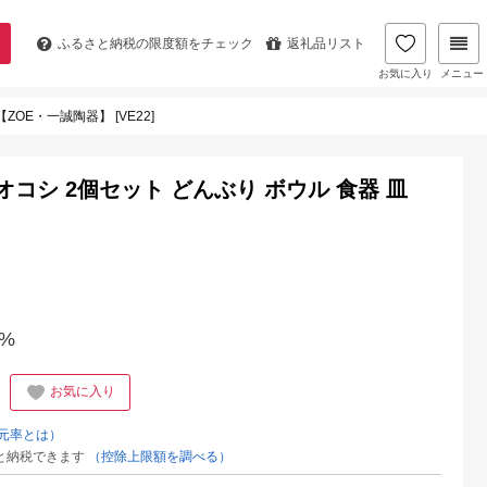
ふるさと納税の
限度額をチェック
返礼品リスト
お気に入り
メニュー
ZOE・一誠陶器】 [VE22]
キオコシ 2個セット どんぶり ボウル 食器 皿
%
お気に入り
元率とは）
と納税できます
（控除上限額を調べる）