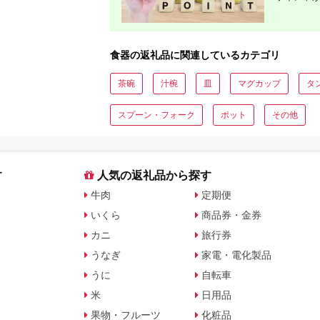
食器の返礼品に関連しているカテゴリ
茶碗
汁椀
皿
マグカップ
タ
スプーン・フォーク
ポット
その他
す
人気の返礼品から探す
牛肉
定期便
いくら
商品券・金券
カニ
旅行券
うなぎ
家電・電化製品
うに
自転車
米
日用品
果物・フルーツ
化粧品