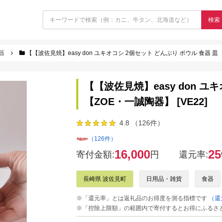
検索
器
【【波佐見焼】easy don ユキオコシ 2個セット どんぶり ボウル 食器 皿 【
【【波佐見焼】easy don ユ
【ZOE・一誠陶器】 [VE22]
4.8 （126件）
（126件）
16,000
25
寄付金額:
円
還元率:
長崎県 波佐見町
日用品・雑貨
食器
※「還元率」とは返礼品のお得度を測る指標です
（還
※「控除上限額」の範囲内で寄付するとお得にふるさ