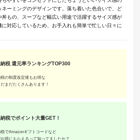
も持ちやすいをコンセプトにしたちょうどいいサイズ感の
うネーミングのデザインです。落ち着いた色合いで、ど
典：ふるなび
出典：ふるなび
出典：ふるさとチョイ
出典：ふるラ
ス
や丼もの、スープなど幅広い用途で活躍するサイズ感が
ケ崎市
新潟県 燕市
岐阜県 土岐市
愛知県 名古屋市
機に対応しているため、お手入れも簡単で忙しい日々に
18-8ステンレス 二重
【美濃焼】祥-syo- 土
Tableware Deep
笹っ葉に四角
構造エレガンスタンブ
瓶急須ギフト 茶敷き
Bowl Curveペアセッ
カガミクリス
ラー シャンパンゴー
付き 絹【株式会社ロ
ト14cm 霞
5.0
5.0
5.0
5.0
70-2943‐
ルド
ロ】 [MBZ032]
2,000
10,000
33,000
28,000
ックグラス ウ
円
寄付金額:
円
寄付金額:
円
寄付金額:
円
江戸切子
納税 還元率ランキングTOP300
納税の制度改定後もお得な
まだまだたくさんあります！
納税でポイント大量GET！
るさと納
品の人
税でAmazonギフトコードなど
ング
がお得にもらえるって知ってましたか？