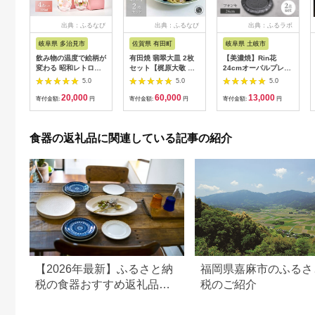
出典：ふるなび
出典：ふるなび
出典：ふるラボ
岐阜県 多治見市
佐賀県 有田町
岐阜県 土岐市
飲み物の温度で絵柄が
有田焼 翡翠大皿 2枚
【美濃焼】Rin花
変わる 昭和レトロな
セット【梶原大敬 茂
24cmオーバルプレー
懐かしいデザイン グ
正工房】 器 うつわ 食
ト2点セット（ﾌｫﾝｾ）
5.0
5.0
5.0
ラス 4点 セット【昭
器 皿 大皿 パスタ皿
【Felice-フェリーチ
20,000
60,000
13,000
和転写】[TCF001]
カレー皿 ワンプレー
ェ-藤田陶器】
寄付金額:
円
寄付金額:
円
寄付金額:
円
ト 2枚 セット ペア 青
[MBX067]
磁 翡翠 青 ブルー グ
リーン 作家 手仕事 ろ
食器の返礼品に関連している記事の紹介
くろ シンプル 電子レ
ンジ対応 60000円 6
万円 ak044
【2026年最新】ふるさと納
福岡県嘉麻市のふるさ
税の食器おすすめ返礼品｜
税のご紹介
産地・寄付額別に選び方も