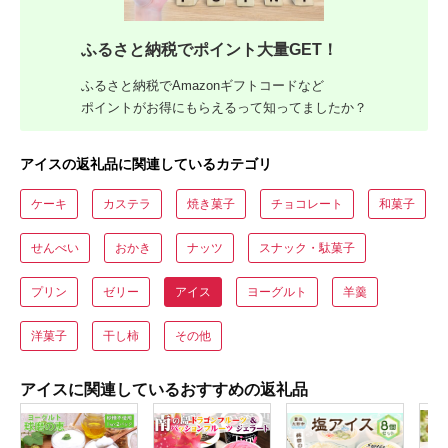
ふるさと納税でポイント大量GET！
ふるさと納税でAmazonギフトコードなど
ポイントがお得にもらえるって知ってましたか？
アイスの返礼品に関連しているカテゴリ
ケーキ
カステラ
焼き菓子
チョコレート
和菓子
せんべい
おかき
ナッツ
スナック・駄菓子
プリン
ゼリー
アイス
ヨーグルト
羊羹
洋菓子
干し柿
その他
アイスに関連しているおすすめの返礼品