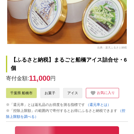
出典：楽天ふるさと納税
【ふるさと納税】まるごと船橋アイス詰合せ・6
個
11,000
寄付金額:
円
お気に入り
千葉県 船橋市
お菓子
アイス
※「還元率」とは返礼品のお得度を測る指標です
（還元率とは）
※「控除上限額」の範囲内で寄付するとお得にふるさと納税できます
（控
除上限額を調べる）