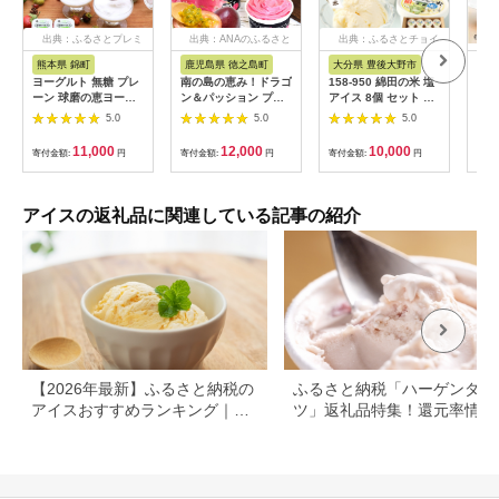
出典：ふるさとプレミ
出典：ANAのふるさと
出典：ふるさとチョイ
アム
納税
ス
熊本県 錦町
鹿児島県 徳之島町
大分県 豊後大野市
富
ヨーグルト 無糖 プレ
南の島の恵み！ドラゴ
158-950 綿田の米 塩
【ギ
ーン 球磨の恵ヨーグ
ン＆パッション プレ
アイス 8個 セット ア
スや
ルト 1kg×2パック 砂
ミアムジェラート （8
イス アイスクリーム
ット
5.0
5.0
5.0
糖不使用 乳製品 配送
個入）( ジェラート ア
デザート お米アイス
のア
不可:沖縄、離島 発酵
イス ドラゴンフルー
楽し
11,000
12,000
10,000
寄付金額:
円
寄付金額:
円
寄付金額:
円
寄付
食品 朝食 間食 新鮮
ツ パッションフルー
ット
生乳 とろ～り もっち
ツ 果物 フルーツ オリ
の逸
り 酸味がない 2個セ
ジナル 徳之島 奄美 鹿
ット 2キロ 大容量
児島 スイーツ 美農里
アイスの返礼品に関連している記事の紹介
館 )
【2026年最新】ふるさと納税の
ふるさと納税「ハーゲンダッ
アイスおすすめランキング｜還
ツ」返礼品特集！還元率情報
元率・タイプ別で比較