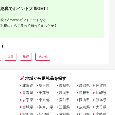
納税でポイント大量GET！
るさとチョイ
出典：ふるさとチョイ
出典：ふるさとプレミ
出典：ふるさとチョ
ス
ス
アム
城市
群馬県 長野原町
秋田県 にかほ市
静岡県 島田市
税でAmazonギフトコードなど
付】ゴルフク
北軽井沢・八ッ場ダム
全日 さんねむ温泉 ペ
[№5695-0585]島田
補助券
周辺ほか町内各所で利
ア宿泊券[2名:1泊朝食
総合スポーツセンタ
がお得にもらえるって知ってましたか？
_GI-
用可能な長野原町ふる
付・スタンダードツイ
利用回数券12枚綴り
5.0
5.0
5.0
5.0
都城市) ゴルフ
さと感謝券（3,000円
ン] 旅行券 チケット
（プールorトレーニ
,000,000
10,000
51,000
14,000
ブ ダンロ
分）
グ室)
円
寄付金額:
円
寄付金額:
円
寄付金額:
円
シオ スリク
ーブランド
リ
購入補助券
ドライバー
ェイウッド
温泉
旅行
その他
ド ウエッ
デル
地域から返礼品を探す
北海道
埼玉県
岐阜県
鳥取県
佐賀県
青森県
千葉県
静岡県
島根県
長崎県
岩手県
東京都
愛知県
岡山県
熊本県
宮城県
神奈川県
三重県
広島県
大分県
秋田県
新潟県
滋賀県
山口県
宮崎県