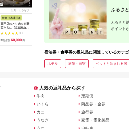
ふるさと
出典：ふるなび
出典：ふるなび
出典：ふるなび
出典：ふ
京都 府木津川市
長崎県
埼玉県 飯能市
宮崎県 都
ふるさと納
専門店のとり肉を京野
界 雲仙 ふるさと納
【BlueTarp】ランチ
【先行受
菜と共に【京都烏丸御
税宿泊ギフト券
お食事券(ペア) チケッ
ラブ購入
ポイント
池】で味わう2名様焼
（15,000円）【星野
ト HNNC001
300,000円
5.0
5.0
5.0
鳥コースお食事券
リゾート】
C701_(
60,000
50,000
14,000
1
064-15
ゴルフクラ
寄付金額:
円
寄付金額:
円
寄付金額:
円
寄付金額:
ップ ゼク
ソン クリ
宿泊券・食事券の返礼品に関連しているカテゴ
チケット 
アイアン 
フェアウ
ホテル
旅館・民宿
ペットと泊まれる宿
ハイブリッ
ジ 最新モ
す
人気の返礼品から探す
牛肉
定期便
いくら
商品券・金券
カニ
旅行券
うなぎ
家電・電化製品
うに
自転車