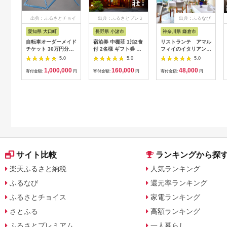
出典：ふるさとチョイ
出典：ふるさとプレミ
出典：ふるなび
ス
アム
愛知県 大口町
長野県 小諸市
神奈川県 鎌倉市
自転車オーダーメイド
宿泊券 中棚荘 1泊2食
リストランテ アマル
チケット 30万円分
付 2名様 ギフト券 チ
フィイのイタリアンデ
【1360365】
ケット 券 宿泊 旅行
ィナーコースA ペア
5.0
5.0
5.0
温泉 食事
券
1,000,000
160,000
48,000
寄付金額:
円
寄付金額:
円
寄付金額:
円
サイト比較
ランキングから探
楽天ふるさと納税
人気ランキング
ふるなび
還元率ランキング
ふるさとチョイス
家電ランキング
さとふる
高額ランキング
ふるさとプレミアム
一人暮らし