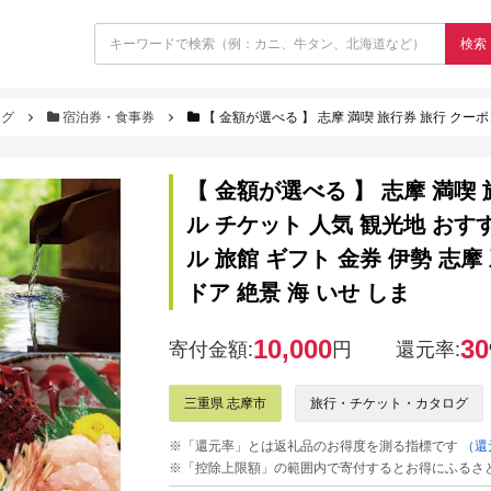
検索
ログ
宿泊券・食事券
【 金額が選べる 】 志摩 満喫 旅行券 旅行 クーポン 伊勢志摩 宿泊券 トラベル チケット 人気 観光地
【 金額が選べる 】 志摩 満喫
ル チケット 人気 観光地 おすす
ル 旅館 ギフト 金券 伊勢 志摩
ドア 絶景 海 いせ しま
10,000
30
寄付金額:
円
還元率:
三重県 志摩市
旅行・チケット・カタログ
※「還元率」とは返礼品のお得度を測る指標です
（還
※「控除上限額」の範囲内で寄付するとお得にふるさ