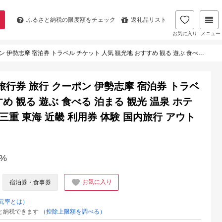
ふるさと納税の
限度額をチェック
返礼品リスト
お気に入り
メニュー
 おすすめ 観る 遊ぶ 食べる 泊まる 観光 温泉 ホテル 旅館 ギフト 金券 伊勢 志摩 三重 東海 近畿 利用券 体験 国内旅行 アウトドア 絶景 海 いせ しま
 旅行券 旅行 クーポン 伊勢志摩 宿泊券 トラベ
め 観る 遊ぶ 食べる 泊まる 観光 温泉 ホテ
 三重 東海 近畿 利用券 体験 国内旅行 アウト
%
お気に入り
宿泊券・食事券
元率とは）
と納税できます
（控除上限額を調べる）