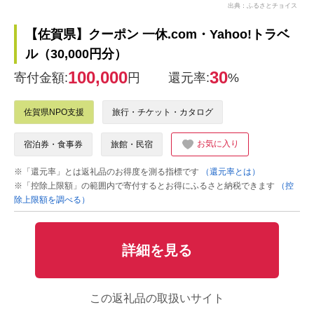
出典：ふるさとチョイス
【佐賀県】クーポン 一休.com・Yahoo!トラベ
ル（30,000円分）
100,000
30
寄付金額:
円
還元率:
%
佐賀県NPO支援
旅行・チケット・カタログ
お気に入り
宿泊券・食事券
旅館・民宿
※「還元率」とは返礼品のお得度を測る指標です
（還元率とは）
※「控除上限額」の範囲内で寄付するとお得にふるさと納税できます
（控
除上限額を調べる）
詳細を見る
この返礼品の取扱いサイト