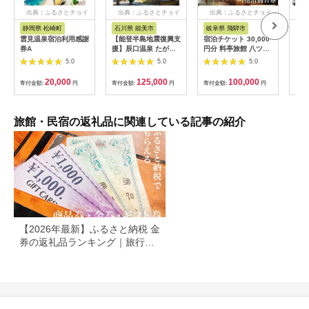
出典：ふるさとチョイ
出典：ふるさとチョイ
出典：ふるさとチョイ
出
ス
ス
ス
静岡県 松崎町
石川県 能美市
岐阜県 飛騨市
広
雲見温泉宿泊利用感謝
【能登半島地震復興支
宿泊チケット 30,000
国民
券A
援】辰口温泉 たがわ
円分 料亭旅館 八ツ三
宿 
龍泉閣「吉祥亭」ペア
館 宿泊体験 宿泊券 宿
宿泊
5.0
5.0
5.0
ー宿泊券
泊割引券 割引チケッ
ト 宿泊 飛騨高山
20,000
125,000
100,000
寄付金額:
円
寄付金額:
円
寄付金額:
円
寄付
旅館・民宿の返礼品に関連している記事の紹介
【2026年最新】ふるさと納税 金
券の返礼品ランキング｜旅行
券・食事券・商品券を比較