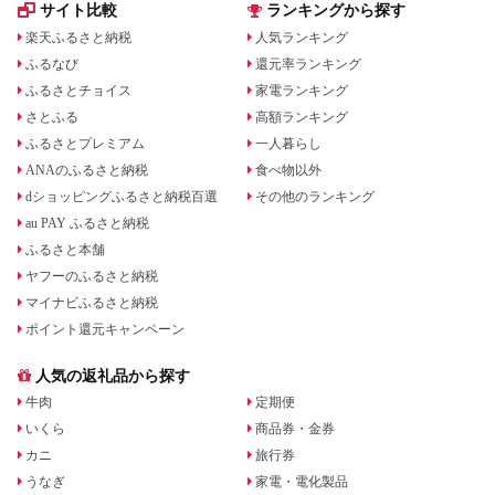
サイト比較
ランキングから探す
楽天ふるさと納税
人気ランキング
ふるなび
還元率ランキング
ふるさとチョイス
家電ランキング
さとふる
高額ランキング
ふるさとプレミアム
一人暮らし
ANAのふるさと納税
食べ物以外
dショッピングふるさと納税百選
その他のランキング
au PAY ふるさと納税
ふるさと本舗
ヤフーのふるさと納税
マイナビふるさと納税
ポイント還元キャンペーン
人気の返礼品から探す
牛肉
定期便
いくら
商品券・金券
カニ
旅行券
うなぎ
家電・電化製品