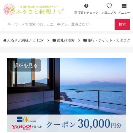
限度額をチェック
お気に入り
メニュー
検索
ふるさと納税ナビ TOP
返礼品検索
旅行・チケット・カタログ
詳細を見る