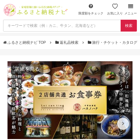
限度額をチェック
お気に入り
メニュー
検索
ふるさと納税ナビ TOP
返礼品検索
旅行・チケット・カタログ
詳細を見る