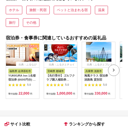
ホテル
旅館・民宿
ペットと泊まれる宿
温泉
旅行
その他
宿泊券・食事券に関連しているおすすめの返礼品
出典：ふるなび
出典：ふるさとチョイ
出典：ふるさとプレミ
出
ス
アム
福島県 会津若松市
宮崎県 都城市
兵庫県 淡路市
高
YUKKURA Inn 1名様
【先行受付】ゴルフク
海風テラス 宿泊券
スノ
宿泊券 (6600円分) ワ
ラブ購入補助券
淡路島 貸別荘
川キ
ーケーションお試しプ
300,000円_GI-
「住
5.0
5.0
5.0
ラン｜東北 福島県 会
C701_(都城市) ゴルフ
ア宿
津若松市 東山温泉 旅
ゴルフクラブ ダンロ
22,000
1,000,000
330,000
寄付金額:
円
寄付金額:
円
寄付金額:
円
寄付
行 クーポン 利用券
ップ ゼクシオ スリク
[0800]
ソン クリーブランド
チケット 購入補助券
アイアン ドライバー
フェアウェイウッド
ハイブリッド ウエッ
ジ 最新モデル
サイト比較
ランキングから探す