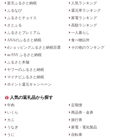
楽天ふるさと納税
人気ランキング
ふるなび
還元率ランキング
ふるさとチョイス
家電ランキング
さとふる
高額ランキング
ふるさとプレミアム
一人暮らし
ANAのふるさと納税
食べ物以外
dショッピングふるさと納税百選
その他のランキング
au PAY ふるさと納税
ふるさと本舗
ヤフーのふるさと納税
マイナビふるさと納税
ポイント還元キャンペーン
人気の返礼品から探す
牛肉
定期便
いくら
商品券・金券
カニ
旅行券
うなぎ
家電・電化製品
うに
自転車