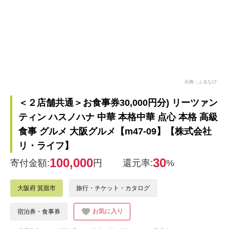
出典：ふるなび
＜２店舗共通＞お食事券30,000円分) リーツァン
ティン ハスノハナ 中華 本格中華 点心 本格 高級
食事 グルメ 大阪グルメ【m47-09】【株式会社
リ・ライフ】
100,000
30
寄付金額:
円
還元率:
%
大阪府 箕面市
旅行・チケット・カタログ
お気に入り
宿泊券・食事券